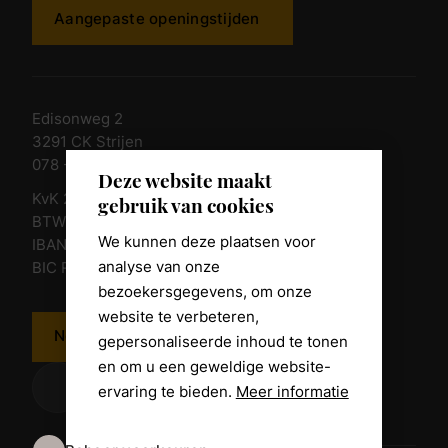
Aangepaste openingstijden
Edisonweg 2
3291 CK Strijen
078 - 674 84 85
Deze website maakt
KvK 23011135
gebruik van cookies
BTW nr. NL 805098938.B.01
We kunnen deze plaatsen voor
IBAN NL10 RABO 0361 8039 58
analyse van onze
BIC RABONL2U
bezoekersgegevens, om onze
website te verbeteren,
Neem contact op
gepersonaliseerde inhoud te tonen
en om u een geweldige website-
ervaring te bieden.
Meer informatie