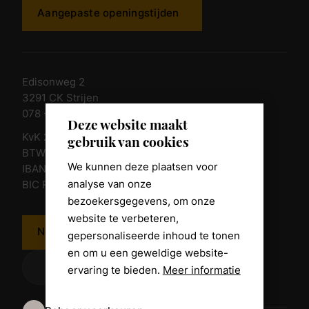
Aangepaste openingstijden
Edisonweg 2
3291 CK Strijen
078 - 674 84 85
Deze website maakt
KvK 23011135
gebruik van cookies
BTW nr. NL 805098938.B.01
We kunnen deze plaatsen voor
IBAN NL10 RABO 0361 8039 58
analyse van onze
BIC RABONL2U
bezoekersgegevens, om onze
website te verbeteren,
Neem contact op
gepersonaliseerde inhoud te tonen
en om u een geweldige website-
ervaring te bieden.
Meer informatie