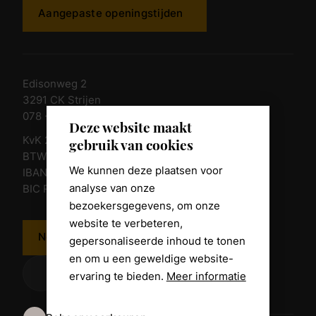
Aangepaste openingstijden
Edisonweg 2
3291 CK Strijen
078 - 674 84 85
Deze website maakt
KvK 23011135
gebruik van cookies
BTW nr. NL 805098938.B.01
We kunnen deze plaatsen voor
IBAN NL10 RABO 0361 8039 58
analyse van onze
BIC RABONL2U
bezoekersgegevens, om onze
website te verbeteren,
Neem contact op
gepersonaliseerde inhoud te tonen
en om u een geweldige website-
ervaring te bieden.
Meer informatie