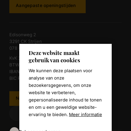
Aangepaste openingstijden
Edisonweg 2
3291 CK Strijen
078 - 674 84 85
Deze website maakt
KvK 23011135
gebruik van cookies
BTW nr. NL 805098938.B.01
We kunnen deze plaatsen voor
IBAN NL10 RABO 0361 8039 58
analyse van onze
BIC RABONL2U
bezoekersgegevens, om onze
website te verbeteren,
Neem contact op
gepersonaliseerde inhoud te tonen
en om u een geweldige website-
ervaring te bieden.
Meer informatie