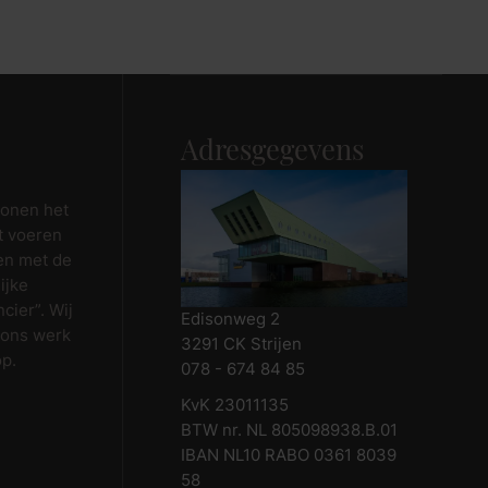
Maak afspraak
Adresgegevens
wonen het
t voeren
en met de
ijke
cier”. Wij
Edisonweg 2
 ons werk
3291 CK Strijen
op.
078 - 674 84 85
KvK 23011135
BTW nr. NL 805098938.B.01
IBAN NL10 RABO 0361 8039
58