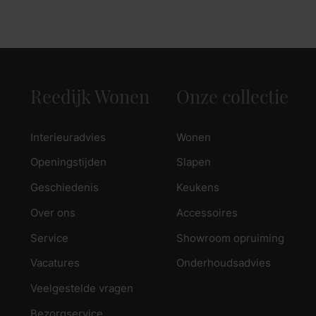
zoek naar inspiratie voor uw woning? Maak direct een een a
Reedijk Wonen
Onze collectie
Interieuradvies
Wonen
Openingstijden
Slapen
Geschiedenis
Keukens
Over ons
Accessoires
Service
Showroom opruiming
Vacatures
Onderhoudsadvies
Veelgestelde vragen
Bezorgservice