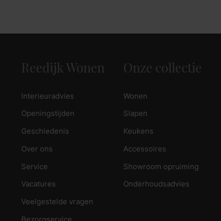
zoek naar inspiratie voor uw woning? Maak direct een een a
Reedijk Wonen
Onze collectie
Interieuradvies
Wonen
Openingstijden
Slapen
Geschiedenis
Keukens
Over ons
Accessoires
Service
Showroom opruiming
Vacatures
Onderhoudsadvies
Veelgestelde vragen
Bezorgservice