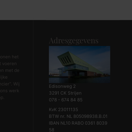
Maak afspraak
Adresgegevens
wonen het
t voeren
en met de
ijke
cier”. Wij
Edisonweg 2
 ons werk
3291 CK Strijen
op.
078 - 674 84 85
KvK 23011135
BTW nr. NL 805098938.B.01
IBAN NL10 RABO 0361 8039
58