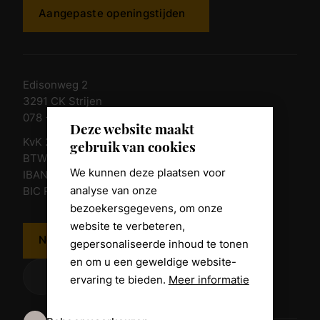
Aangepaste openingstijden
Edisonweg 2
3291 CK Strijen
078 - 674 84 85
Deze website maakt
KvK 23011135
gebruik van cookies
BTW nr. NL 805098938.B.01
We kunnen deze plaatsen voor
IBAN NL10 RABO 0361 8039 58
analyse van onze
BIC RABONL2U
bezoekersgegevens, om onze
website te verbeteren,
Neem contact op
gepersonaliseerde inhoud te tonen
en om u een geweldige website-
ervaring te bieden.
Meer informatie