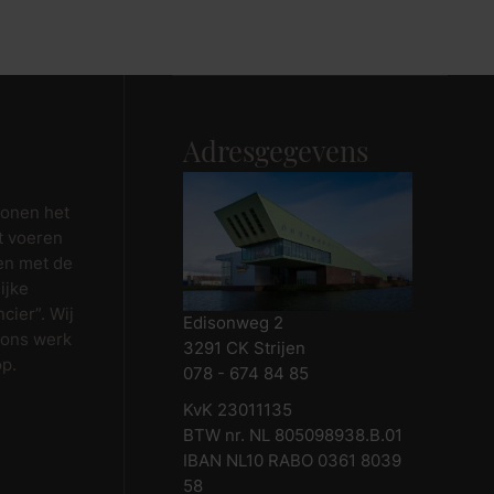
Maak afspraak
Adresgegevens
wonen het
t voeren
en met de
ijke
cier”. Wij
Edisonweg 2
 ons werk
3291 CK Strijen
op.
078 - 674 84 85
KvK 23011135
BTW nr. NL 805098938.B.01
IBAN NL10 RABO 0361 8039
58