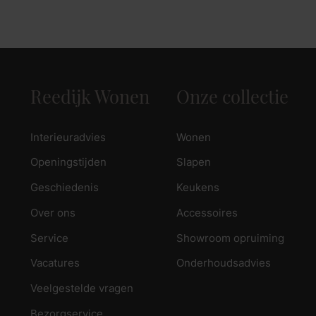
zoek naar inspiratie voor uw woning? Maak direct een een a
Reedijk Wonen
Onze collectie
Interieuradvies
Wonen
Openingstijden
Slapen
Geschiedenis
Keukens
Over ons
Accessoires
Service
Showroom opruiming
Vacatures
Onderhoudsadvies
Veelgestelde vragen
Bezorgservice