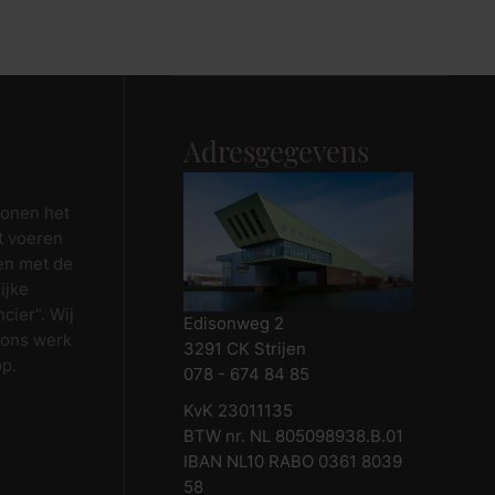
Maak afspraak
Adresgegevens
wonen het
t voeren
en met de
ijke
cier”. Wij
Edisonweg 2
 ons werk
3291 CK Strijen
op.
078 - 674 84 85
KvK 23011135
BTW nr. NL 805098938.B.01
IBAN NL10 RABO 0361 8039
58