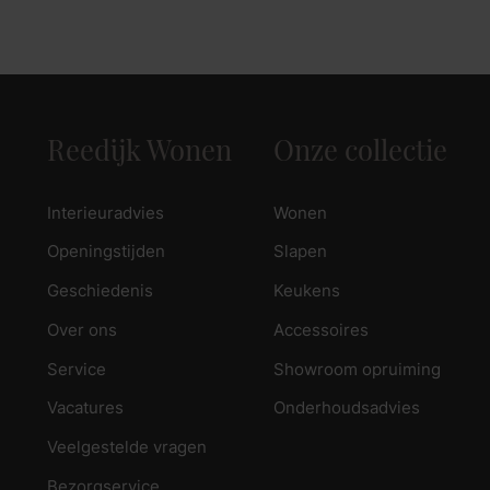
zoek naar inspiratie voor uw woning? Maak direct een een a
Reedijk Wonen
Onze collectie
Interieuradvies
Wonen
Openingstijden
Slapen
Geschiedenis
Keukens
Over ons
Accessoires
Service
Showroom opruiming
Vacatures
Onderhoudsadvies
Veelgestelde vragen
Bezorgservice