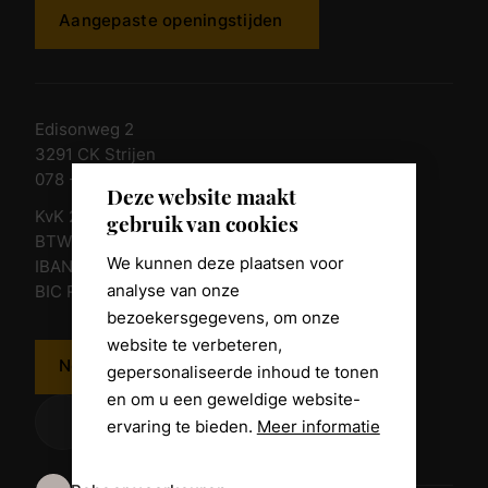
Aangepaste openingstijden
Edisonweg 2
3291 CK Strijen
078 - 674 84 85
Deze website maakt
KvK 23011135
gebruik van cookies
BTW nr. NL 805098938.B.01
We kunnen deze plaatsen voor
IBAN NL10 RABO 0361 8039 58
analyse van onze
BIC RABONL2U
bezoekersgegevens, om onze
website te verbeteren,
Neem contact op
gepersonaliseerde inhoud te tonen
en om u een geweldige website-
ervaring te bieden.
Meer informatie