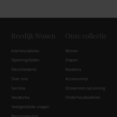
zoek naar inspiratie voor uw woning? Maak direct een een a
Reedijk Wonen
Onze collectie
Interieuradvies
Wonen
Openingstijden
Slapen
Geschiedenis
Keukens
Over ons
Accessoires
Service
Showroom opruiming
Vacatures
Onderhoudsadvies
Veelgestelde vragen
Bezorgservice