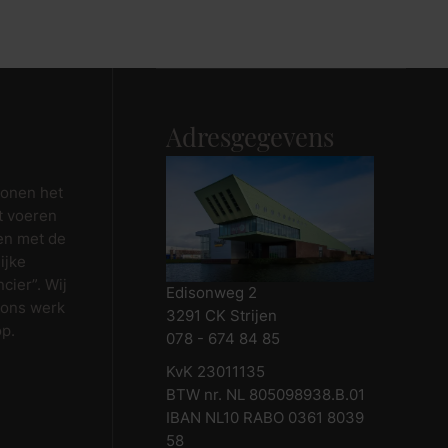
Maak afspraak
Adresgegevens
wonen het
t voeren
en met de
ijke
cier”. Wij
Edisonweg 2
 ons werk
3291 CK Strijen
op.
078 - 674 84 85
KvK 23011135
BTW nr. NL 805098938.B.01
IBAN NL10 RABO 0361 8039
58