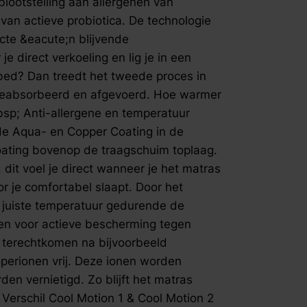
blootstelling aan allergenen van
Dan treedt
van actieve probiotica. De technologie
warmte wor
cte &eacute;n blijvende
afgevoerd
je direct verkoeling en lig je in een
verdamping er p
bed? Dan treedt het tweede proces in
temperatuu
Motion is 
 geabsorbeerd en afgevoerd. Hoe warmer
De Aqua Co
sp; Anti-allergene en temperatuur
bovenop de
de Aqua- en Copper Coating in de
een krachti
oating bovenop de traagschuim toplaag.
wanneer je
 dit voel je direct wanneer je het matras
en flexibe
r je comfortabel slaapt. Door het
toevoegen 
juiste tem
 juiste temperatuur gedurende de
koperdeelt
en voor actieve bescherming tegen
actieve be
 terechtkomen na bijvoorbeeld
bacteri&eu
operionen vrij. Deze ionen worden
bijvoorbee
n vernietigd. Zo blijft het matras
komen er k
opgenomen
. Verschil Cool Motion 1 & Cool Motion 2