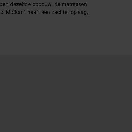
worden ver
bben dezelfde opbouw, de matrassen
gepatenteer
ol Motion 1 heeft een zachte toplaag,
Motion 1 &
Motion 2 
matrassen 
toplaag. D
terwijl de