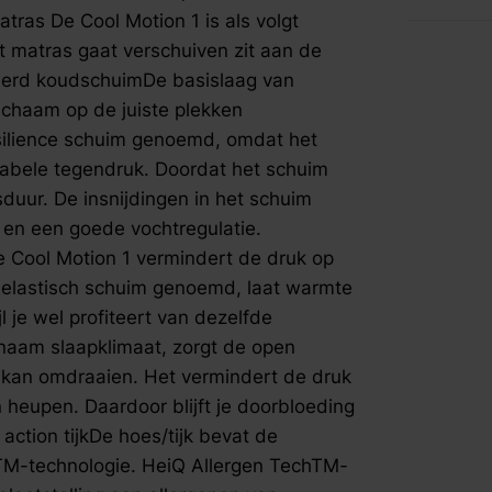
heup en sc
fspraak voor gratis interieuradvies.
ras De Cool Motion 1 is als volgt
elastisch 
 matras gaat verschuiven zit aan de
beter door 
ileerd koudschuimDe basislaag van
profiteert
ichaam op de juiste plekken
eigenscha
zorgt de o
ilience schuim genoemd, omdat het
makkelijke
tabele tegendruk. Doordat het schuim
op uitstek
sduur. De insnijdingen in het schuim
heupen. Da
e en een goede vochtregulatie.
worden zen
 Cool Motion 1 vermindert de druk op
hoes/tijk 
Allergen T
-elastisch schuim genoemd, laat warmte
TechTM-tec
l je wel profiteert van dezelfde
afwerking 
aam slaapklimaat, zorgt de open
huisstofmi
r kan omdraaien. Het vermindert de druk
van actiev
heupen. Daardoor blijft je doorbloeding
dubbele we
ction tijkDe hoes/tijk bevat de
blijvende 
ervaar je d
TM-technologie. HeiQ Allergen TechTM-
comfortabe