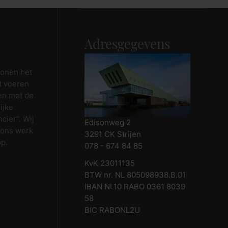
Adresgegevens
wonen het
t voeren
en met de
ijke
cier”. Wij
Edisonweg 2
 ons werk
3291 CK Strijen
op.
078 - 674 84 85
KvK 23011135
BTW nr. NL 805098938.B.01
IBAN NL10 RABO 0361 8039
58
BIC RABONL2U