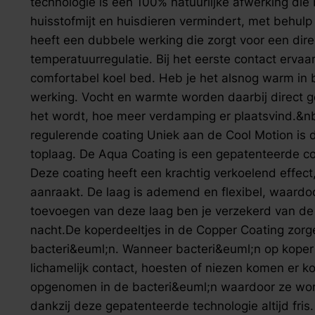
technologie is een 100% natuurlijke afwerking die 
huisstofmijt en huisdieren vermindert, met behulp 
heeft een dubbele werking die zorgt voor een dire
temperatuurregulatie. Bij het eerste contact ervaar 
comfortabel koel bed. Heb je het alsnog warm in 
werking. Vocht en warmte worden daarbij direct
het wordt, hoe meer verdamping er plaatsvind.&nb
regulerende coating Uniek aan de Cool Motion is 
toplaag. De Aqua Coating is een gepatenteerde c
Deze coating heeft een krachtig verkoelend effect,
aanraakt. De laag is ademend en flexibel, waardoo
toevoegen van deze laag ben je verzekerd van de
nacht.De koperdeeltjes in de Copper Coating zorg
bacteri&euml;n. Wanneer bacteri&euml;n op koper
lichamelijk contact, hoesten of niezen komen er k
opgenomen in de bacteri&euml;n waardoor ze worde
dankzij deze gepatenteerde technologie altijd fris