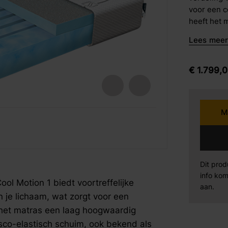
voor een c
barkrukken
heeft het 
Karpi
Be
eetstoelen
met daarop
Lees meer 
schuim, o
armstoelen
verkoelend
Norma
Se
als volgt opgebouwd: Ant
€
1.799,
0
dat het ma
Sit Design
Va
een ventil
koudschui
M
gezoneerd,
Wiemann
AM
fspraak voor gratis interieuradvies.
fspraak voor gratis interieuradvies.
fspraak voor gratis interieuradvies.
juiste ple
wel High 
Mahoton
Te
zorgt voor
comfortabe
Dit prod
compact is
info kom
Eleonora
By
l Motion 1 biedt voortreffelijke
insnijding
aan.
 je lichaam, wat zorgt voor een
ook voor e
vochtregul
t het matras een laag hoogwaardig
toplaag op
sco-elastisch schuim, ook bekend als