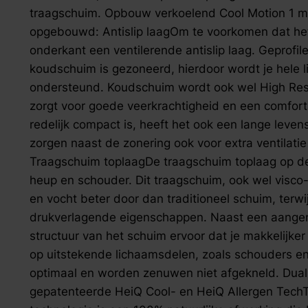
zoek naar inspiratie voor uw woning? Maak direct een een a
traagschuim. Opbouw verkoelend Cool Motion 1 mat
opgebouwd: Antislip laagOm te voorkomen dat het
onderkant een ventilerende antislip laag. Geprof
koudschuim is gezoneerd, hierdoor wordt je hele l
ondersteund. Koudschuim wordt ook wel High Res
zorgt voor goede veerkrachtigheid en een comfor
redelijk compact is, heeft het ook een lange leven
zorgen naast de zonering ook voor extra ventilati
Traagschuim toplaagDe traagschuim toplaag op de
heup en schouder. Dit traagschuim, ook wel visco
en vocht beter door dan traditioneel schuim, terwij
drukverlagende eigenschappen. Naast een aangen
structuur van het schuim ervoor dat je makkelijke
op uitstekende lichaamsdelen, zoals schouders en 
optimaal en worden zenuwen niet afgekneld. Dual a
gepatenteerde HeiQ Cool- en HeiQ Allergen Tech