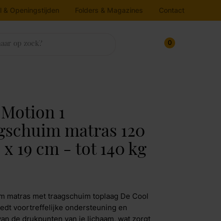
l & Openingstijden
Folders & Magazines
Contact
0
sten
trassen & Bedbodems
rlichting
ukens
house
nnenkijken bij
 Motion 1
ampen
oekenkasten
atrassen
gschuim matras 120
Line
edbodems
loerlamp
ressoirs
 x 19 cm - tot 140 kg
v dressoirs
oppers
lafondlamp
Maak afspraak
rtel Living
itrinekasten
andlamp
afellamp
pbergkasten
jkos
m matras met traagschuim toplaag De Cool
chtbron
Maak afspraak
iedt voortreffelijke ondersteuning en
molla Iofo
van de drukpunten van je lichaam, wat zorgt