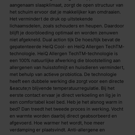
Motion is de Aqua- en Copper Coating in de toplaag.
aangenaam slaapklimaat, zorgt de open structuur van
De Aqua Coating is een gepatenteerde coating
het schuim ervoor dat je makkelijker kan omdraaien.
bovenop de traagschuim toplaag. Deze coating heeft
Het vermindert de druk op uitstekende
een krachtig verkoelend effect, dit voel je direct
lichaamsdelen, zoals schouders en heupen. Daardoor
wanneer je het matras aanraakt. De laag is ademend
blijft je doorbloeding optimaal en worden zenuwen
en flexibel, waardoor je comfortabel slaapt. Door het
niet afgekneld. Dual action tijk De hoes/tijk bevat de
toevoegen van deze laag ben je verzekerd van de
gepatenteerde HeiQ Cool- en HeiQ Allergen TechTM-
juiste temperatuur gedurende de nacht. De
technologie. HeiQ Allergen TechTM-technologie is
koperdeeltjes in de Copper Coating zorgen voor
een 100% natuurlijke afwerking die blootstelling aan
actieve bescherming tegen bacteri&euml;n. Wanneer
allergenen van huisstofmijt en huisdieren vermindert,
bacteri&euml;n op koper terechtkomen na
met behulp van actieve probiotica. De technologie
bijvoorbeeld lichamelijk contact, hoesten of niezen
heeft een dubbele werking die zorgt voor een directe
komen er koperionen vrij. Deze ionen worden
&eacute;n blijvende temperatuurregulatie. Bij het
opgenomen in de bacteri&euml;n waardoor ze
eerste contact ervaar je direct verkoeling en lig je in
worden vernietigd. Zo blijft het matras dankzij deze
een comfortabel koel bed. Heb je het alsnog warm in
gepatenteerde technologie altijd fris. Verschil Cool
bed? Dan treedt het tweede proces in werking. Vocht
Motion 1 & Cool Motion 2 De Cool Motion 1 en Cool
en warmte worden daarbij direct geabsorbeerd en
Motion 2 matrassen hebben dezelfde opbouw, de
afgevoerd. Hoe warmer het wordt, hoe meer
matrassen verschillen enkel in de traagschuim
verdamping er plaatsvindt. Anti-allergene en