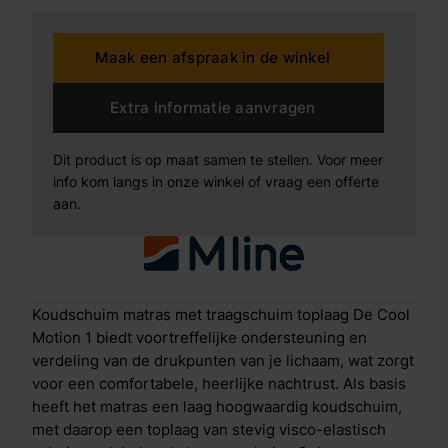
verkoelend Cool Motion 2 matras De Cool Motion 2 is
als volgt opgebouwd: Antislip laag Om te voorkomen
Maak een afspraak in de winkel
dat het matras gaat verschuiven zit aan de onderkant
een ventilerende antislip laag. Geprofileerd
koudschuim De basislaag van koudschuim is
Extra informatie aanvragen
gezoneerd, hierdoor wordt je hele lichaam op de
juiste plekken ondersteund. Koudschuim wordt ook
Dit product is op maat samen te stellen. Voor meer
wel High Resilience schuim genoemd, omdat het
info kom langs in onze winkel of vraag een offerte
zorgt voor goede veerkrachtigheid en een
aan.
comfortabele tegendruk. Doordat het schuim redelijk
compact is, heeft het ook een lange levensduur. De
insnijdingen in het schuim zorgen naast de zonering
ook voor extra ventilatie en een goede vochtregulatie.
Traagschuim toplaag De traagschuim toplaag op de
Koudschuim matras met traagschuim toplaag De Cool
Cool Motion 1 vermindert de druk op heup en
Motion 1 biedt voortreffelijke ondersteuning en
schouder. Dit traagschuim, ook wel visco-elastisch
verdeling van de drukpunten van je lichaam, wat zorgt
schuim genoemd, laat warmte en vocht beter door
voor een comfortabele, heerlijke nachtrust. Als basis
dan traditioneel schuim, terwijl je wel profiteert van
heeft het matras een laag hoogwaardig koudschuim,
dezelfde drukverlagende eigenschappen. Naast een
met daarop een toplaag van stevig visco-elastisch