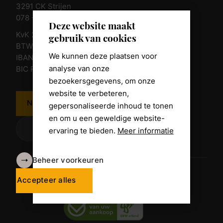
3291 CK Strijen
078 - 674 84 85
Deze website maakt
KvK 23011135
gebruik van cookies
BTW nr. NL 805098938.B.01
We kunnen deze plaatsen voor
IBAN NL10 RABO 0361 8039 58
analyse van onze
BIC RABONL2U
bezoekersgegevens, om onze
website te verbeteren,
Neem contact op
gepersonaliseerde inhoud te tonen
en om u een geweldige website-
ervaring te bieden.
Meer informatie
Beheer voorkeuren
Algemene voorwaarden
Disclaimer
Accepteer alles
Privacy Policy