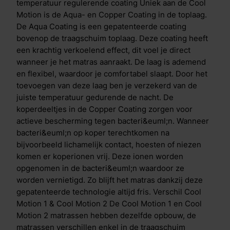
toplaag. De Cool Motion 1 heeft een zachte toplaag,
temperatuur regulerende coating Uniek aan de Cool
terwijl de Cool Motion 2 een stevige toplaag heeft.
Motion is de Aqua- en Copper Coating in de toplaag.
De Aqua Coating is een gepatenteerde coating
bovenop de traagschuim toplaag. Deze coating heeft
een krachtig verkoelend effect, dit voel je direct
wanneer je het matras aanraakt. De laag is ademend
en flexibel, waardoor je comfortabel slaapt. Door het
toevoegen van deze laag ben je verzekerd van de
juiste temperatuur gedurende de nacht. De
koperdeeltjes in de Copper Coating zorgen voor
actieve bescherming tegen bacteri&euml;n. Wanneer
bacteri&euml;n op koper terechtkomen na
bijvoorbeeld lichamelijk contact, hoesten of niezen
komen er koperionen vrij. Deze ionen worden
opgenomen in de bacteri&euml;n waardoor ze
worden vernietigd. Zo blijft het matras dankzij deze
gepatenteerde technologie altijd fris. Verschil Cool
Motion 1 & Cool Motion 2 De Cool Motion 1 en Cool
Motion 2 matrassen hebben dezelfde opbouw, de
matrassen verschillen enkel in de traagschuim