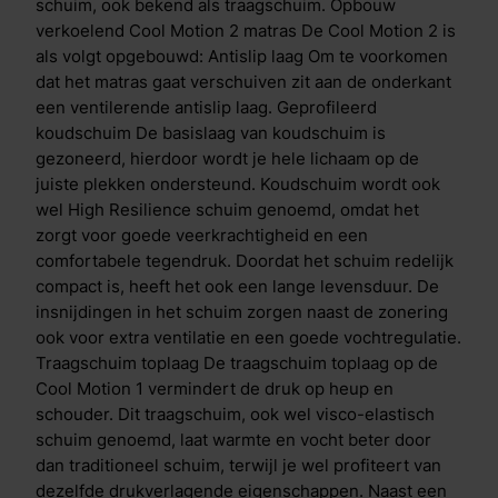
aangenaam slaapklimaat, zorgt de open structuur van
schuim, ook bekend als traagschuim. Opbouw
het schuim ervoor dat je makkelijker kan omdraaien.
verkoelend Cool Motion 2 matras De Cool Motion 2 is
Het vermindert de druk op uitstekende
als volgt opgebouwd: Antislip laag Om te voorkomen
lichaamsdelen, zoals schouders en heupen. Daardoor
dat het matras gaat verschuiven zit aan de onderkant
blijft je doorbloeding optimaal en worden zenuwen
een ventilerende antislip laag. Geprofileerd
niet afgekneld. Dual action tijk De hoes/tijk bevat de
koudschuim De basislaag van koudschuim is
gepatenteerde HeiQ Cool- en HeiQ Allergen TechTM-
gezoneerd, hierdoor wordt je hele lichaam op de
technologie. HeiQ Allergen TechTM-technologie is
juiste plekken ondersteund. Koudschuim wordt ook
een 100% natuurlijke afwerking die blootstelling aan
wel High Resilience schuim genoemd, omdat het
allergenen van huisstofmijt en huisdieren vermindert,
zorgt voor goede veerkrachtigheid en een
met behulp van actieve probiotica. De technologie
comfortabele tegendruk. Doordat het schuim redelijk
heeft een dubbele werking die zorgt voor een directe
compact is, heeft het ook een lange levensduur. De
&eacute;n blijvende temperatuurregulatie. Bij het
insnijdingen in het schuim zorgen naast de zonering
eerste contact ervaar je direct verkoeling en lig je in
ook voor extra ventilatie en een goede vochtregulatie.
een comfortabel koel bed. Heb je het alsnog warm in
Traagschuim toplaag De traagschuim toplaag op de
bed? Dan treedt het tweede proces in werking. Vocht
Cool Motion 1 vermindert de druk op heup en
en warmte worden daarbij direct geabsorbeerd en
schouder. Dit traagschuim, ook wel visco-elastisch
afgevoerd. Hoe warmer het wordt, hoe meer
schuim genoemd, laat warmte en vocht beter door
verdamping er plaatsvindt. Anti-allergene en
dan traditioneel schuim, terwijl je wel profiteert van
temperatuur regulerende coating Uniek aan de Cool
dezelfde drukverlagende eigenschappen. Naast een