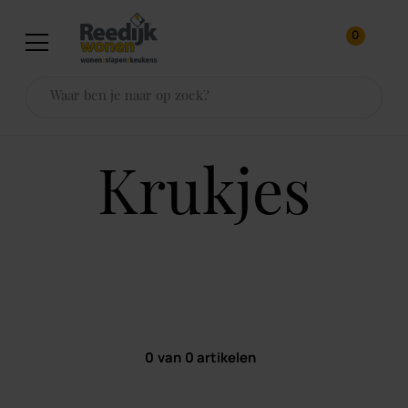
0
krukjes
0
van
0
artikelen