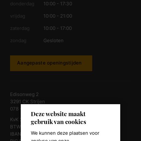
donderdag
10:00 - 17:30
vrijdag
10:00 - 21:00
zaterdag
10:00 - 17:00
zondag
Gesloten
Aangepaste openingstijden
Edisonweg 2
3291 CK Strijen
078 - 674 84 85
Deze website maakt
KvK 23011135
gebruik van cookies
BTW nr. NL 805098938.B.01
We kunnen deze plaatsen voor
IBAN NL10 RABO 0361 8039 58
analyse van onze