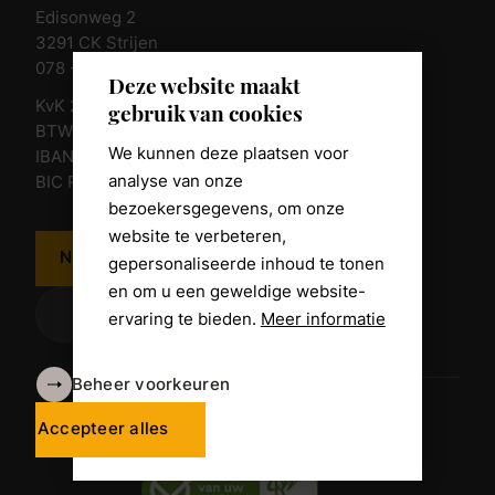
Edisonweg 2
3291 CK Strijen
078 - 674 84 85
Deze website maakt
KvK 23011135
gebruik van cookies
BTW nr. NL 805098938.B.01
We kunnen deze plaatsen voor
IBAN NL10 RABO 0361 8039 58
analyse van onze
BIC RABONL2U
bezoekersgegevens, om onze
website te verbeteren,
Neem contact op
gepersonaliseerde inhoud te tonen
en om u een geweldige website-
ervaring te bieden.
Meer informatie
Beheer voorkeuren
Algemene voorwaarden
Disclaimer
Accepteer alles
Privacy Policy