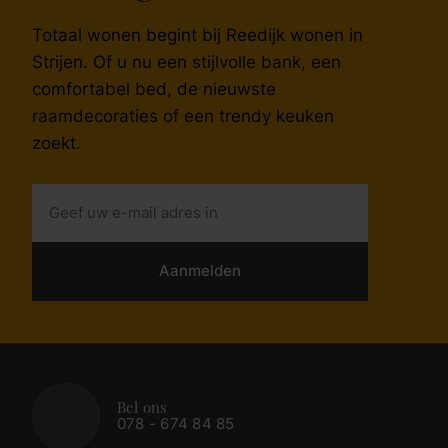
Totaal wonen begint bij Reedijk wonen in
Strijen. Of u nu een stijlvolle bank, een
comfortabel bed, de nieuwste
raamdecoraties of een trendy keuken
zoekt.
Aanmelden
Bel ons
078 - 674 84 85