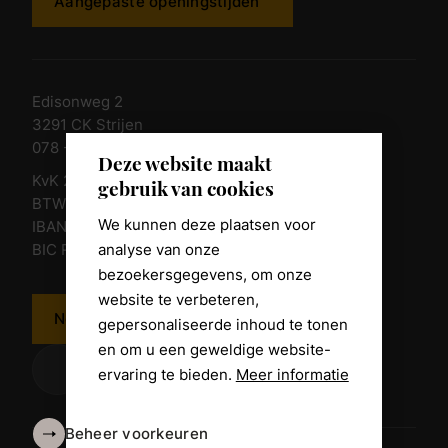
Aangepaste openingstijden
Edisonweg 2
3291 CK Strijen
078 - 674 84 85
Deze website maakt
KvK 23011135
gebruik van cookies
BTW nr. NL 805098938.B.01
We kunnen deze plaatsen voor
IBAN NL10 RABO 0361 8039 58
analyse van onze
BIC RABONL2U
bezoekersgegevens, om onze
website te verbeteren,
Neem contact op
gepersonaliseerde inhoud te tonen
en om u een geweldige website-
ervaring te bieden.
Meer informatie
Beheer voorkeuren