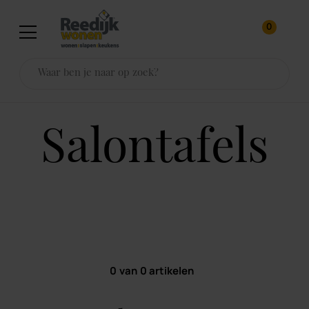
0
salontafels
0
van
0
artikelen