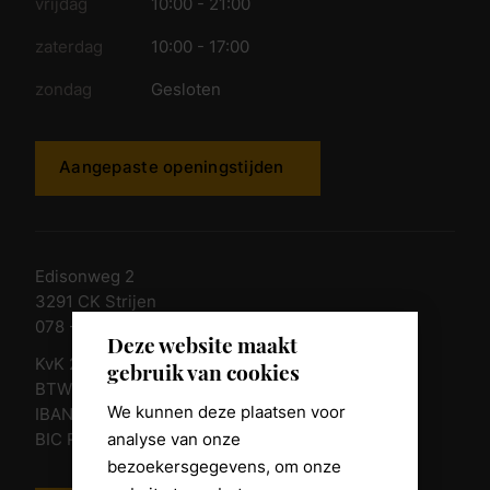
vrijdag
10:00 - 21:00
zaterdag
10:00 - 17:00
zondag
Gesloten
Aangepaste openingstijden
Edisonweg 2
3291 CK Strijen
078 - 674 84 85
Deze website maakt
KvK 23011135
gebruik van cookies
BTW nr. NL 805098938.B.01
We kunnen deze plaatsen voor
IBAN NL10 RABO 0361 8039 58
analyse van onze
BIC RABONL2U
bezoekersgegevens, om onze