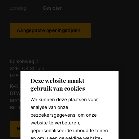
zondag
Gesloten
Aangepaste openingstijden
Edisonweg 2
3291 CK Strijen
078 - 674 84 85
Deze website maakt
KvK 23011135
gebruik van cookies
BTW nr. NL 805098938.B.01
We kunnen deze plaatsen voor
IBAN NL10 RABO 0361 8039 58
analyse van onze
BIC RABONL2U
bezoekersgegevens, om onze
website te verbeteren,
Neem contact op
gepersonaliseerde inhoud te tonen
en om u een geweldige website-