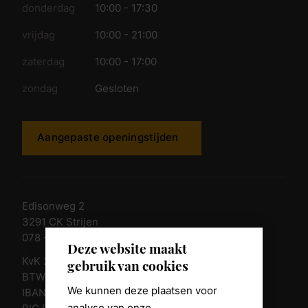
donderdag
10:00 - 17:30
vrijdag
10:00 - 21:00
zaterdag
10:00 - 17:00
zondag
Gesloten
Aangepaste openingstijden
Edisonweg 2
3291 CK Strijen
078 - 674 84 85
Deze website maakt
KvK 23011135
gebruik van cookies
BTW nr. NL 805098938.B.01
We kunnen deze plaatsen voor
IBAN NL10 RABO 0361 8039 58
analyse van onze