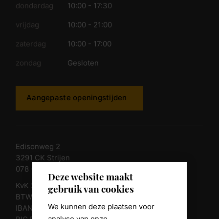
donderdag
10:00 - 17:30
vrijdag
10:00 - 21:00
zaterdag
10:00 - 17:00
zondag
Gesloten
Aangepaste openingstijden
Edisonweg 2
3291 CK Strijen
078 - 674 84 85
Deze website maakt
KvK 23011135
gebruik van cookies
BTW nr. NL 805098938.B.01
We kunnen deze plaatsen voor
IBAN NL10 RABO 0361 8039 58
analyse van onze