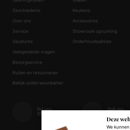
Openingstijden
Slapen
Geschiedenis
Keukens
Over ons
Accessoires
Service
Showroom opruiming
Vacatures
Onderhoudsadvies
Veelgestelde vragen
Bezorgservice
Ruilen en retourneren
Bekijk outlet woonkamer
Bel ons
Mail ons
078 - 674 84 85
info@reed
Deze web
We kunnen 