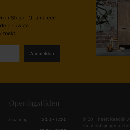
fspraak voor gratis interieuradvies.
 in Strijen. Of u nu een
, de nieuwste
 zoekt.
Aanmelden
Openingstijden
In 2011 heeft Reedijk 
maandag
13:00 - 17:30
recht ontvangen tot he