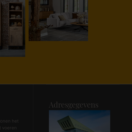
Maak afspraak
Adresgegevens
wonen het
t voeren