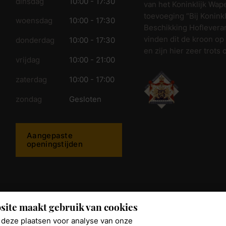
dinsdag
10:00 - 17:30
van het Koninklijk Wap
toevoeging “Bij Koninkl
woensdag
10:00 - 17:30
Beschikking Hofleveran
vinden dit de kroon op
donderdag
10:00 - 17:30
en zijn hier zeer trots 
vrijdag
10:00 - 21:00
zaterdag
10:00 - 17:00
zondag
Gesloten
Aangepaste
openingstijden
ijkwonen.nl
site maakt gebruik van cookies
deze plaatsen voor analyse van onze