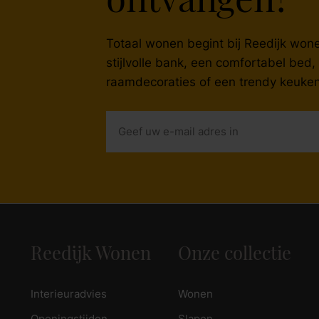
ontvangen?
zoek naar inspiratie voor uw woning? Maak direct een een a
Totaal wonen begint bij Reedijk wonen
stijlvolle bank, een comfortabel bed
raamdecoraties of een trendy keuken
Reedijk Wonen
Onze collectie
Interieuradvies
Wonen