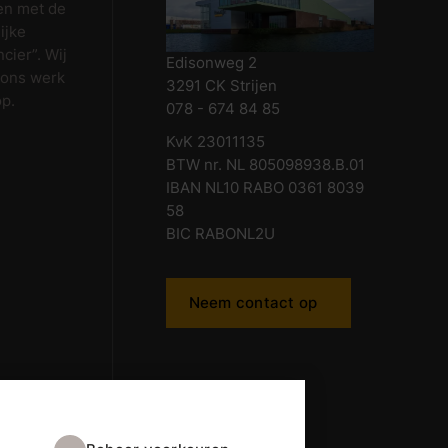
en met de
ijke
cier”. Wij
Edisonweg 2
 ons werk
3291 CK Strijen
op.
078 - 674 84 85
KvK 23011135
BTW nr. NL 805098938.B.01
IBAN NL10 RABO 0361 8039
58
BIC RABONL2U
Neem contact op