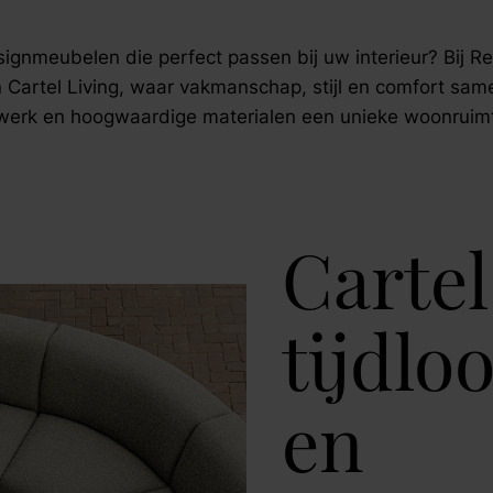
fspraak voor gratis interieuradvies.
signmeubelen die perfect passen bij uw interieur? Bij R
an Cartel Living, waar vakmanschap, stijl en comfort s
erk en hoogwaardige materialen een unieke woonruimt
Cartel
tijdlo
en