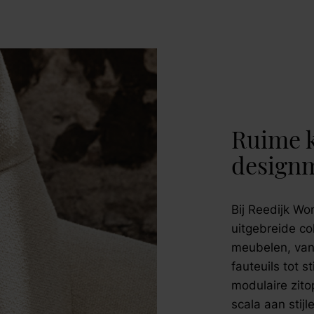
Ruime k
design
Bij Reedijk Wo
uitgebreide col
meubelen, van
fauteuils tot s
modulaire zit
scala aan stij