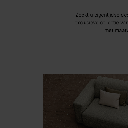
zoek naar inspiratie voor uw woning? Maak direct een een a
Zoekt u eigentijdse de
exclusieve collectie v
met maatw