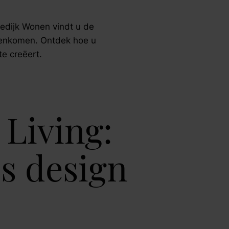
Maak afspraak
eedijk Wonen vindt u de
amenkomen. Ontdek hoe u
e creëert.
 Living:
os design