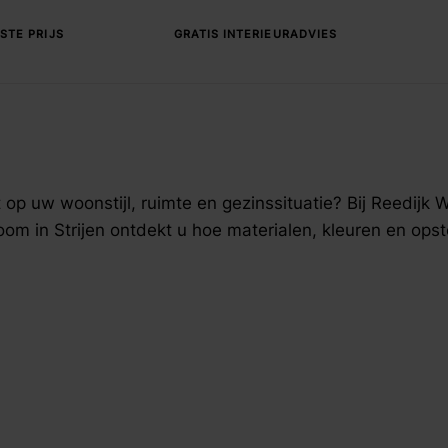
fspraak voor gratis interieuradvies.
STE PRIJS
GRATIS INTERIEURADVIES
op uw woonstijl, ruimte en gezinssituatie? Bij Reedijk W
oom in Strijen ontdekt u hoe materialen, kleuren en ops