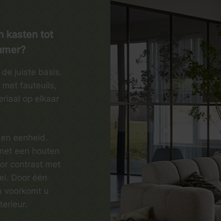
n kasten tot
amer?
e juiste basis.
met fauteuils,
eriaal op elkaar
 en eenheid.
met een houten
oor contrast met
el. Door één
en voorkomt u
terieur.