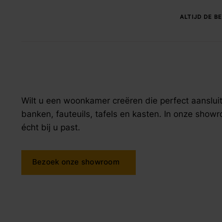
zoek naar inspiratie voor uw woning? Maak direct een een a
ALTIJD DE BE
Wilt u een woonkamer creëren die perfect aansluit 
banken, fauteuils, tafels en kasten. In onze showr
écht bij u past.
Bezoek onze showroom