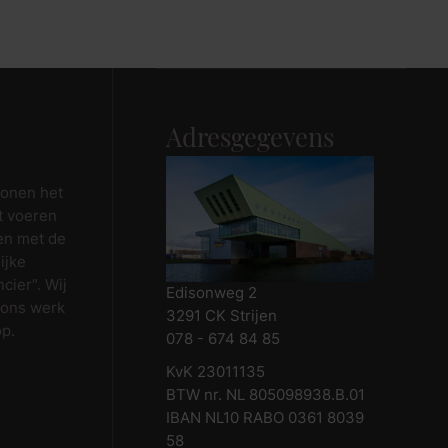
Maak afspraak
Adresgegevens
wonen het
t voeren
en met de
ijke
cier”. Wij
Edisonweg 2
 ons werk
3291 CK Strijen
op.
078 - 674 84 85
KvK 23011135
BTW nr. NL 805098938.B.01
IBAN NL10 RABO 0361 8039
58