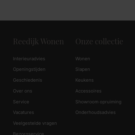
zoek naar inspiratie voor uw woning? Maak direct een een a
Reedijk Wonen
Onze collectie
Interieuradvies
Wonen
Openingstijden
Slapen
Geschiedenis
Keukens
Over ons
Accessoires
Service
Showroom opruiming
Vacatures
Onderhoudsadvies
Veelgestelde vragen
Bezorgservice