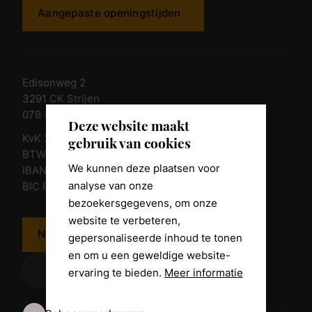
Aangepaste openingstijden
Edisonweg 2
3291 CK Strijen
078 - 674 84 85
Deze website maakt
KvK 23011135
gebruik van cookies
BTW nr. NL 805098938.B.01
We kunnen deze plaatsen voor
IBAN NL10 RABO 0361 8039 58
analyse van onze
BIC RABONL2U
bezoekersgegevens, om onze
website te verbeteren,
Neem contact op
gepersonaliseerde inhoud te tonen
en om u een geweldige website-
ervaring te bieden.
Meer informatie