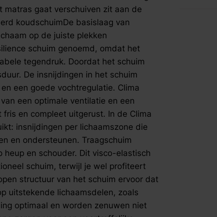
direct fris
fspraak voor gratis interieuradvies.
 matras gaat verschuiven zit aan de
Support-la
ileerd koudschuimDe basislaag van
insnijding
ichaam op de juiste plekken
lichaam op
ilience schuim genoemd, omdat het
ondersteu
toplaag ve
tabele tegendruk. Doordat het schuim
visco-elas
sduur. De insnijdingen in het schuim
door dan tr
e en een goede vochtregulatie. Clima
van dezel
van een optimale ventilatie en een
open struc
 fris en compleet uitgerust. In de Clima
makkelijke
uitstekend
kt: insnijdingen per lichaamszone die
heupen. Da
elen en ondersteunen. Traagschuim
worden zen
 heup en schouder. Dit visco-elastisch
insnijding
neel schuim, terwijl je wel profiteert
voortreffe
pen structuur van het schuim ervoor dat
ondersteun
op uitstekende lichaamsdelen, zoals
bevat de g
TechTM-te
ding optimaal en worden zenuwen niet
technologi