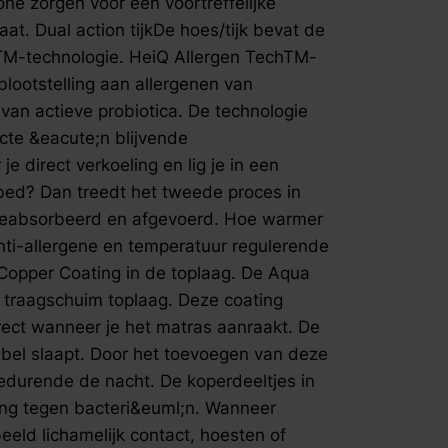
ne zorgen voor een voortreffelijke
blootstell
t. Dual action tijkDe hoes/tijk bevat de
huisdieren
TM-technologie. HeiQ Allergen TechTM-
probiotica
blootstelling aan allergenen van
die zorgt 
van actieve probiotica. De technologie
temperatuur
direct verk
cte &eacute;n blijvende
bed. Heb j
je direct verkoeling en lig je in een
tweede pr
bed? Dan treedt het tweede proces in
daarbij di
 geabsorbeerd en afgevoerd. Hoe warmer
warmer he
nti-allergene en temperatuur regulerende
plaatsvindt. Anti-allergene en temper
Copper Coating in de toplaag. De Aqua
regulerend
Aqua- en C
 traagschuim toplaag. Deze coating
Coating is
direct wanneer je het matras aanraakt. De
traagschui
abel slaapt. Door het toevoegen van deze
verkoelend 
gedurende de nacht. De koperdeeltjes in
matras aan
ng tegen bacteri&euml;n. Wanneer
waardoor j
van deze l
eld lichamelijk contact, hoesten of