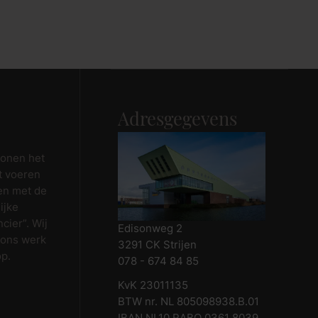
Adresgegevens
wonen het
t voeren
en met de
ijke
cier”. Wij
Edisonweg 2
 ons werk
3291 CK Strijen
op.
078 - 674 84 85
KvK 23011135
BTW nr. NL 805098938.B.01
IBAN NL10 RABO 0361 8039