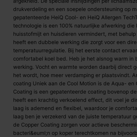
afgekneld. De speciale insnijdingen per lichaamszo
drukverdeling en een soepele ondersteuning op maa
gepatenteerde HeiQ Cool- en HeiQ Allergen Tech
technologie is een 100% natuurlijke afwerking die 
huisstofmijt en huisdieren vermindert, met behulp 
heeft een dubbele werking die zorgt voor een dire
temperatuurregulatie. Bij het eerste contact ervaar 
comfortabel koel bed. Heb je het alsnog warm in 
werking. Vocht en warmte worden daarbij direct
het wordt, hoe meer verdamping er plaatsvindt. A
coating Uniek aan de Cool Motion is de Aqua- en 
Coating is een gepatenteerde coating bovenop de
heeft een krachtig verkoelend effect, dit voel je 
laag is ademend en flexibel, waardoor je comfort
laag ben je verzekerd van de juiste temperatuur 
de Copper Coating zorgen voor actieve beschermi
bacteri&euml;n op koper terechtkomen na bijvoorbe