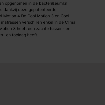
temperatuu
den opgenomen in de bacteri&euml;n
de Copper
ras dankzij deze gepatenteerde
tegen bact
Cool Motion 4 De Cool Motion 3 en Cool
koper tere
atrassen verschillen enkel in de Clima
contact, h
Motion 3 heeft een zachte tussen- en
Deze ione
waardoor z
en- en toplaag heeft.
dankzij dez
Verschil C
Motion 3 
dezelfde o
de Clima S
Cool Motio
terwijl de
toplaag hee