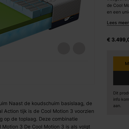
de Cool Mo
barkrukken
en een uni
Karpi
Be
eetstoelen
combinatie
Lees meer 
Opbouw Coo
armstoelen
opgebouwd: Antislip laagOm te voorkomen
Norma
Se
matras gaa
€
3.499,
ventilerend
Sit Design
Va
koudschui
gezoneerd,
M
juiste ple
Wiemann
AM
fspraak voor gratis interieuradvies.
fspraak voor gratis interieuradvies.
fspraak voor gratis interieuradvies.
wel High 
zorgt voor
Mahoton
Te
comfortabe
compact is
Dit prod
insnijding
info kom
Eleonora
By
uim Naast de koudschuim basislaag, de
ook voor e
aan.
Action tijk is de Cool Motion 3 voorzien
vochtregul
Support la
g op de toplaag. Deze combinatie
een goede 
 Motion 3 De Cool Motion 3 is als volgt