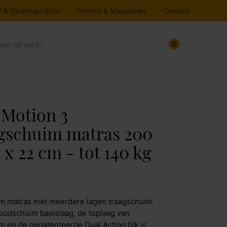
l & Openingstijden
Folders & Magazines
Contact
0
sten
trassen & Bedbodems
rlichting
ukens
house
nnenkijken bij
 Motion 3
ampen
oekenkasten
atrassen
gschuim matras 200
Line
edbodems
loerlamp
ressoirs
 x 22 cm - tot 140 kg
v dressoirs
oppers
lafondlamp
Maak afspraak
rtel Living
itrinekasten
andlamp
afellamp
pbergkasten
jkos
m matras met meerdere lagen traagschuim
chtbron
Maak afspraak
oudschuim basislaag, de toplaag van
molla Iofo
m en de gepatenteerde Dual Action tijk is