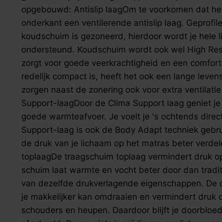
zoek naar inspiratie voor uw woning? Maak direct een een a
opgebouwd: Antislip laagOm te voorkomen dat het
onderkant een ventilerende antislip laag. Geprof
koudschuim is gezoneerd, hierdoor wordt je hele l
ondersteund. Koudschuim wordt ook wel High Res
zorgt voor goede veerkrachtigheid en een comfor
redelijk compact is, heeft het ook een lange leven
zorgen naast de zonering ook voor extra ventilati
Support-laagDoor de Clima Support laag geniet je 
goede warmteafvoer. Je voelt je 's ochtends direct
Support-laag is ook de Body Adapt techniek gebrui
de druk van je lichaam op het matras beter verd
toplaagDe traagschuim toplaag vermindert druk op
schuim laat warmte en vocht beter door dan traditio
van dezelfde drukverlagende eigenschappen. De o
je makkelijker kan omdraaien en vermindert druk 
schouders en heupen. Daardoor blijft je doorbloe