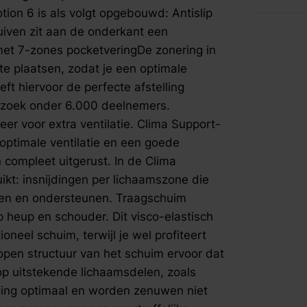
is ook de 
fspraak voor gratis interieuradvies.
on 6 is als volgt opgebouwd: Antislip
per lichaa
iven zit aan de onderkant een
matras bet
 met 7-zones pocketveringDe zonering in
toplaagDe 
te plaatsen, zodat je een optimale
heup en sc
warmte en 
ft hiervoor de perfecte afstelling
terwijl je
rzoek onder 6.000 deelnemers.
eigenschap
er voor extra ventilatie. Clima Support-
ervoor dat
optimale ventilatie en een goede
vermindert
n compleet uitgerust. In de Clima
schouders 
optimaal e
kt: insnijdingen per lichaamszone die
speciale i
elen en ondersteunen. Traagschuim
een voortr
 heup en schouder. Dit visco-elastisch
ondersteun
neel schuim, terwijl je wel profiteert
bevat de g
pen structuur van het schuim ervoor dat
TechTM-te
op uitstekende lichaamsdelen, zoals
technologi
blootstell
ding optimaal en worden zenuwen niet
huisdieren