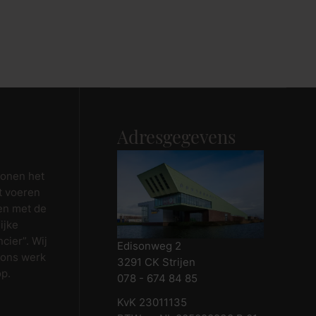
Adresgegevens
wonen het
t voeren
en met de
ijke
cier”. Wij
Edisonweg 2
 ons werk
3291 CK Strijen
op.
078 - 674 84 85
KvK 23011135