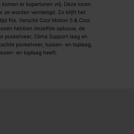
Coating&n
n komen er koperionen vrij. Deze ionen
tegen bact
e worden vernietigd. Zo blijft het
koper tere
jd fris. Verschil Cool Motion 5 & Cool
contact, h
rassen hebben dezelfde opbouw, de
Deze ione
de pocketveer, Clima Support laag en
waardoor z
dankzij dez
zachte pocketveer, tussen- en toplaag,
Verschil C
ussen- en toplaag heeft.
Motion 5 
dezelfde o
de stevigh
en traagsc
zachte poc
Motion 6 e
heeft.