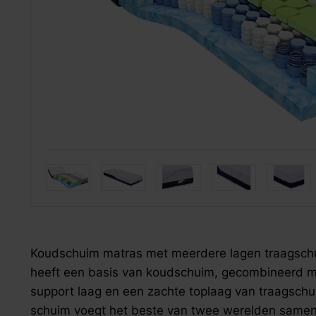
Onderhoud
fauteuils
hoofdkussens
Jansen Oriënt Carpets
relaxfauteuils
dekbedovertrekken
onderhouds­middelen
draaifauteuils
hoeslakens & moltons
Mecam group
loveseats
overig bedtextiel
Silvana
VDV Meubel
zoek naar inspiratie voor uw woning? Maak direct een een a
zoek naar inspiratie voor uw woning? Maak direct een een a
zoek naar inspiratie voor uw woning? Maak direct een een a
Staud
Ubica
Koudschuim matras met meerdere lagen traagschu
heeft een basis van koudschuim, gecombineerd me
support laag en een zachte toplaag van traagsch
schuim voegt het beste van twee werelden samen 