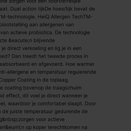
ne zorgen voor een voortreffelijke
probiotica
t. Dual action tijkDe hoes/tijk bevat de
die zorgt 
TM-technologie. HeiQ Allergen TechTM-
temperatuur
blootstelling aan allergenen van
direct verk
van actieve probiotica. De technologie
bed. Heb j
tweede pr
cte &eacute;n blijvende
daarbij di
je direct verkoeling en lig je in een
warmer he
bed? Dan treedt het tweede proces in
plaatsvindt. Anti-allergene en temper
 geabsorbeerd en afgevoerd. Hoe warmer
regulerend
nti-allergene en temperatuur regulerende
Aqua- en C
Copper Coating in de toplaag.
De&nbsp;A
coating bo
e coating bovenop de traagschuim
coating hee
 effect, dit voel je direct wanneer je
je direct w
el, waardoor je comfortabel slaapt. Door
ademend en
n de juiste temperatuur gedurende de
Door het t
g&nbsp;zorgen voor actieve
van de jui
koperdeel
eri&euml;n op koper terechtkomen na