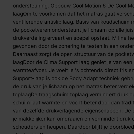
zoek naar inspiratie voor uw woning? Maak direct een een a
ondersteuning. Opbouw Cool Motion 6 De Cool Moti
laagOm te voorkomen dat het matras gaat verschu
ventilerende antislip laag. Basis van koudschuim
de pocketveren ondersteunt je lichaam op alle juis
drukverdeling ervaart en soepel opstaat. M line hee
gevonden door de zonering te testen in een onde
Daarnaast zorgt de open structuur van de pocketve
laagDoor de Clima Support laag geniet je van een 
warmteafvoer. Je voelt je 's ochtends direct fris e
Support-laag is ook de Body Adapt techniek gebrui
de druk van je lichaam op het matras beter verd
toplaagDe traagschuim toplaag vermindert druk op
schuim laat warmte en vocht beter door dan traditio
van dezelfde drukverlagende eigenschappen. De o
je makkelijker kan omdraaien en vermindert druk 
schouders en heupen. Daardoor blijft je doorbloe