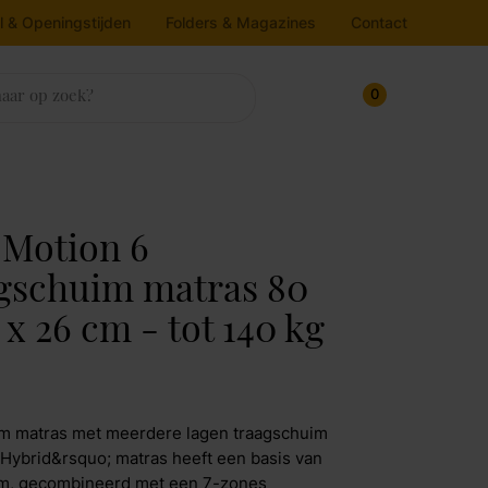
l & Openingstijden
Folders & Magazines
Contact
0
sten
trassen & Bedbodems
rlichting
ukens
house
nnenkijken bij
 Motion 6
ampen
oekenkasten
atrassen
gschuim matras 80
Line
edbodems
loerlamp
ressoirs
 x 26 cm - tot 140 kg
v dressoirs
oppers
lafondlamp
Maak afspraak
rtel Living
itrinekasten
andlamp
afellamp
pbergkasten
jkos
m matras met meerdere lagen traagschuim
chtbron
Maak afspraak
;Hybrid&rsquo; matras heeft een basis van
molla Iofo
m, gecombineerd met een 7-zones