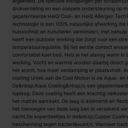
afgekneld. De speciale insnijdingen per lichaamszo
drukverdeling en een soepele ondersteuning op maa
gepatenteerde HeiQ Cool- en HeiQ Allergen Tech
technologie is een 100% natuurlijke afwerking die 
huisstofmijt en huisdieren vermindert, met behulp 
heeft een dubbele werking die zorgt voor een dire
temperatuurregulatie. Bij het eerste contact ervaar 
comfortabel koel bed. Heb je het alsnog warm in 
werking. Vocht en warmte worden daarbij direct
het wordt, hoe meer verdamping er plaatsvindt. A
coating Uniek aan de Cool Motion is de Aqua- en 
De&nbsp;Aqua Coating&nbsp;is een gepatenteerd
toplaag. Deze coating heeft een krachtig verkoelend
het matras aanraakt. De laag is ademend en flexib
het toevoegen van deze laag ben je verzekerd va
nacht.De koperdeeltjes in de&nbsp;Copper Coatin
bescherming tegen bacteri&euml;n. Wanneer bact