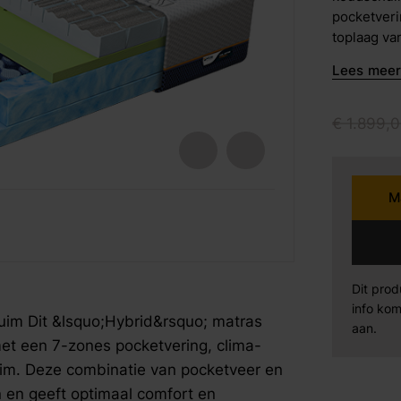
pocketveri
barkrukken
toplaag va
Karpi
Be
eetstoelen
pocketveer
Lees meer 
werelden s
armstoelen
ondersteu
Norma
Se
Motion 6 is als 
€
1.899,
0
voorkomen 
Sit Design
Va
onderkant 
koudschui
M
de pocketv
Wiemann
AM
fspraak voor gratis interieuradvies.
fspraak voor gratis interieuradvies.
fspraak voor gratis interieuradvies.
plaatsen, 
en soepel 
Mahoton
Te
afstelling
onderzoek 
Dit prod
de open st
info kom
Eleonora
By
im Dit &lsquo;Hybrid&rsquo; matras
ventilatie
aan.
t een 7-zones pocketvering, clima-
laag genie
goede warm
uim. Deze combinatie van pocketveer en
fris en co
en geeft optimaal comfort en