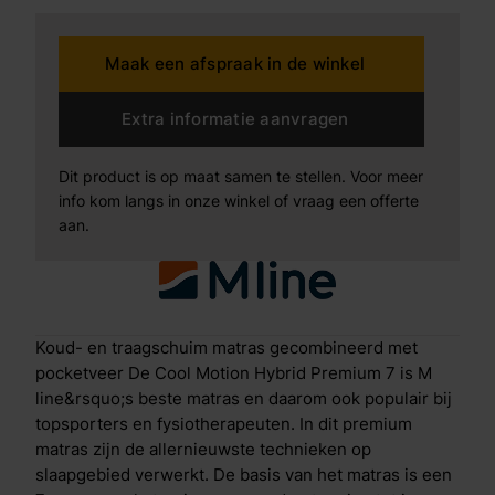
detail. De schuimbollen zorgen ervoor dat je goed
kunt bewegen tijdens je slaap en dankzij het visco-
Maak een afspraak in de winkel
elastisch schuim in de bovenlaag vormt het matras
zich exact naar je lichaam. Opbouw Cool Motion 7 Je
ervaart een betere nachtrust dan ooit door de
Extra informatie aanvragen
combinatie van de volgende innovatieve technieken:
Antislip laagOm te voorkomen dat het matras gaat
Dit product is op maat samen te stellen. Voor meer
verschuiven zit aan de onderkant een ventilerende
info kom langs in onze winkel of vraag een offerte
antislip laag. Basis van koudschuim met 7-zones
aan.
pocketveringDe zonering in de pocketveren
ondersteunt je lichaam op alle juiste plaatsen, zodat je
een optimale drukverdeling ervaart en soepel opstaat.
M line heeft hiervoor de perfecte afstelling gevonden
door de zonering te testen in een onderzoek onder
Koud- en traagschuim matras gecombineerd met
6.000 deelnemers. Daarnaast zorgt de open structuur
pocketveer De Cool Motion Hybrid Premium 7 is M
van de pocketveer voor extra ventilatie. Air Release
line&rsquo;s beste matras en daarom ook populair bij
De Air Release-laag zorgt ervoor dat vocht en warmte
topsporters en fysiotherapeuten. In dit premium
snel en effici&euml;nt worden afgevoerd door het
matras zijn de allernieuwste technieken op
matras. Het resultaat? Een aangenaam slaapklimaat.
slaapgebied verwerkt. De basis van het matras is een