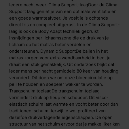
lichaamsdelen, zoals schouders en heupen. Daardoor
Iedere nacht weer. Clima Support-laagDoor de Clima
blijft je doorbloeding optimaal en worden zenuwen
Support laag geniet je van een optimale ventilatie en
niet afgekneld. De speciale insnijdingen per
een goede warmteafvoer. Je voelt je 's ochtends
lichaamszone zorgen voor een voortreffelijke
direct fris en compleet uitgerust. In de Clima Support-
drukverdeling en een soepele ondersteuning op
laag is ook de Body Adapt techniek gebruikt:
maat. Dual action tijkDe hoes/tijk bevat de
insnijdingen per lichaamszone die de druk van je
gepatenteerde HeiQ Cool- en HeiQ Allergen TechTM-
lichaam op het matras beter verdelen en
technologie. HeiQ Allergen TechTM-technologie is
ondersteunen. Dynamic SupportDe ballen in het
een 100% natuurlijke afwerking die blootstelling aan
matras zorgen voor extra wendbaarheid in bed, je
allergenen van huisstofmijt en huisdieren vermindert,
draait een stuk gemakkelijk. Uit onderzoek blijkt dat
met behulp van actieve probiotica. De technologie
ieder mens per nacht gemiddeld 80 keer van houding
heeft een dubbele werking die zorgt voor een directe
verandert. Dit doen we om onze bloedcirculatie op
&eacute;n blijvende temperatuurregulatie. Bij het
peil te houden en soepeler wakker te worden.
eerste contact ervaar je direct verkoeling en lig je in
Traagschuim toplaagDe traagschuim toplaag
een comfortabel koel bed. Heb je het alsnog warm in
vermindert druk op heup en schouder. Dit visco-
bed? Dan treedt het tweede proces in werking. Vocht
elastisch schuim laat warmte en vocht beter door dan
en warmte worden daarbij direct geabsorbeerd en
traditioneel schuim, terwijl je wel profiteert van
afgevoerd. Hoe warmer het wordt, hoe meer
dezelfde drukverlagende eigenschappen. De open
verdamping er plaatsvindt. Anti-allergene en
structuur van het schuim ervoor dat je makkelijker kan