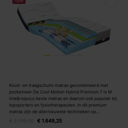
-25%
Koud- en traagschuim matras gecombineerd met
pocketveer De Cool Motion Hybrid Premium 7 is M
line&rsquo;s beste matras en daarom ook populair bij
topsporters en fysiotherapeuten. In dit premium
matras zijn de allernieuwste technieken op
slaapgebied verwerkt. De basis van het matras is een
€
2.199,
00
€
1.649,
25
7-zones pocketvering, voor ondersteuning tot in