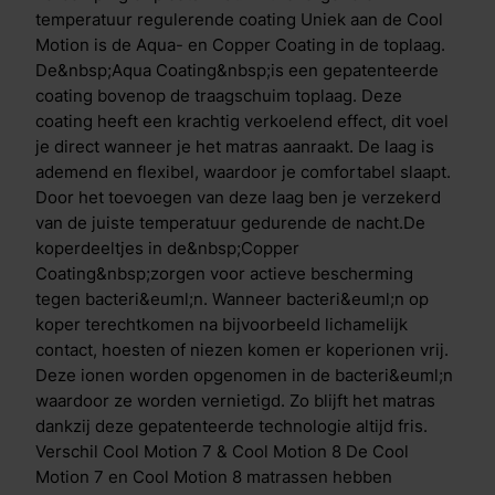
de stevigheid van de pocketveer, Clima Support laag
temperatuur regulerende coating Uniek aan de Cool
en traagschuim toplaag. De Cool Motion 7 heeft een
Motion is de Aqua- en Copper Coating in de toplaag.
zachte pocketveer, tussen- en toplaag, terwijl de Cool
De&nbsp;Aqua Coating&nbsp;is een gepatenteerde
Motion 8 een stevige pocketveer, tussen- en toplaag
coating bovenop de traagschuim toplaag. Deze
heeft.
coating heeft een krachtig verkoelend effect, dit voel
je direct wanneer je het matras aanraakt. De laag is
ademend en flexibel, waardoor je comfortabel slaapt.
Door het toevoegen van deze laag ben je verzekerd
van de juiste temperatuur gedurende de nacht.De
koperdeeltjes in de&nbsp;Copper
Coating&nbsp;zorgen voor actieve bescherming
tegen bacteri&euml;n. Wanneer bacteri&euml;n op
koper terechtkomen na bijvoorbeeld lichamelijk
contact, hoesten of niezen komen er koperionen vrij.
Deze ionen worden opgenomen in de bacteri&euml;n
waardoor ze worden vernietigd. Zo blijft het matras
dankzij deze gepatenteerde technologie altijd fris.
Verschil Cool Motion 7 & Cool Motion 8 De Cool
Motion 7 en Cool Motion 8 matrassen hebben