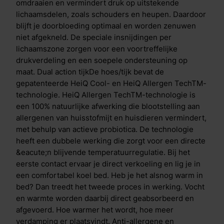
temperatuur regulerende coating Uniek aan de Cool
omdraaien en vermindert druk op uitstekende
Motion is de Aqua- en Copper Coating in de toplaag.
lichaamsdelen, zoals schouders en heupen. Daardoor
De&nbsp;Aqua Coating&nbsp;is een gepatenteerde
blijft je doorbloeding optimaal en worden zenuwen
coating bovenop de traagschuim toplaag. Deze
niet afgekneld. De speciale insnijdingen per
coating heeft een krachtig verkoelend effect, dit voel
lichaamszone zorgen voor een voortreffelijke
je direct wanneer je het matras aanraakt. De laag is
drukverdeling en een soepele ondersteuning op
ademend en flexibel, waardoor je comfortabel slaapt.
maat. Dual action tijkDe hoes/tijk bevat de
Door het toevoegen van deze laag ben je verzekerd
gepatenteerde HeiQ Cool- en HeiQ Allergen TechTM-
van de juiste temperatuur gedurende de nacht.De
technologie. HeiQ Allergen TechTM-technologie is
koperdeeltjes in de&nbsp;Copper
een 100% natuurlijke afwerking die blootstelling aan
Coating&nbsp;zorgen voor actieve bescherming
allergenen van huisstofmijt en huisdieren vermindert,
tegen bacteri&euml;n. Wanneer bacteri&euml;n op
met behulp van actieve probiotica. De technologie
koper terechtkomen na bijvoorbeeld lichamelijk
heeft een dubbele werking die zorgt voor een directe
contact, hoesten of niezen komen er koperionen vrij.
&eacute;n blijvende temperatuurregulatie. Bij het
Deze ionen worden opgenomen in de bacteri&euml;n
eerste contact ervaar je direct verkoeling en lig je in
waardoor ze worden vernietigd. Zo blijft het matras
een comfortabel koel bed. Heb je het alsnog warm in
dankzij deze gepatenteerde technologie altijd fris.
bed? Dan treedt het tweede proces in werking. Vocht
Verschil Cool Motion 7 & Cool Motion 8 De Cool
en warmte worden daarbij direct geabsorbeerd en
Motion 7 en Cool Motion 8 matrassen hebben
afgevoerd. Hoe warmer het wordt, hoe meer
dezelfde opbouw, de matrassen verschillen enkel in
verdamping er plaatsvindt. Anti-allergene en