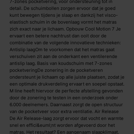
Iedere nacht weer. Clima Support-laagDoor de Clima
7-zones pocketvering, voor ondersteuning tot in
Support laag geniet je van een optimale ventilatie en
detail. De schuimbollen zorgen ervoor dat je goed
een goede warmteafvoer. Je voelt je 's ochtends
kunt bewegen tijdens je slaap en dankzij het visco-
direct fris en compleet uitgerust. In de Clima Support-
elastisch schuim in de bovenlaag vormt het matras
laag is ook de Body Adapt techniek gebruikt:
zich exact naar je lichaam. Opbouw Cool Motion 7 Je
insnijdingen per lichaamszone die de druk van je
ervaart een betere nachtrust dan ooit door de
lichaam op het matras beter verdelen en
combinatie van de volgende innovatieve technieken:
ondersteunen. Dynamic SupportDe ballen in het
Antislip laagOm te voorkomen dat het matras gaat
matras zorgen voor extra wendbaarheid in bed, je
verschuiven zit aan de onderkant een ventilerende
draait een stuk gemakkelijk. Uit onderzoek blijkt dat
antislip laag. Basis van koudschuim met 7-zones
ieder mens per nacht gemiddeld 80 keer van houding
pocketveringDe zonering in de pocketveren
verandert. Dit doen we om onze bloedcirculatie op
ondersteunt je lichaam op alle juiste plaatsen, zodat je
peil te houden en soepeler wakker te worden.
een optimale drukverdeling ervaart en soepel opstaat.
Traagschuim toplaagDe traagschuim toplaag
M line heeft hiervoor de perfecte afstelling gevonden
vermindert druk op heup en schouder. Dit visco-
door de zonering te testen in een onderzoek onder
elastisch schuim laat warmte en vocht beter door dan
6.000 deelnemers. Daarnaast zorgt de open structuur
traditioneel schuim, terwijl je wel profiteert van
van de pocketveer voor extra ventilatie. Air Release
dezelfde drukverlagende eigenschappen. De open
De Air Release-laag zorgt ervoor dat vocht en warmte
structuur van het schuim ervoor dat je makkelijker kan
snel en effici&euml;nt worden afgevoerd door het
omdraaien en vermindert druk op uitstekende
matras. Het resultaat? Een aangenaam slaapklimaat.