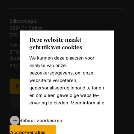
Edisonweg 2
3291 CK Strijen
078 - 674 84 85
Deze website maakt
KvK 23011135
gebruik van cookies
BTW nr. NL 805098938.B.01
We kunnen deze plaatsen voor
IBAN NL10 RABO 0361 8039 58
analyse van onze
BIC RABONL2U
bezoekersgegevens, om onze
website te verbeteren,
Neem contact op
gepersonaliseerde inhoud te tonen
en om u een geweldige website-
ervaring te bieden.
Meer informatie
Beheer voorkeuren
Algemene voorwaarden
Disclaimer
Accepteer alles