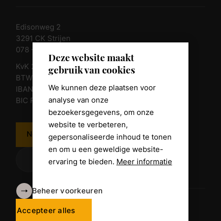
Edisonweg 2
3291 CK Strijen
078 - 674 84 85
Deze website maakt
KvK 23011135
gebruik van cookies
BTW nr. NL 805098938.B.01
We kunnen deze plaatsen voor
IBAN NL10 RABO 0361 8039 58
analyse van onze
BIC RABONL2U
bezoekersgegevens, om onze
website te verbeteren,
Neem contact op
gepersonaliseerde inhoud te tonen
en om u een geweldige website-
ervaring te bieden.
Meer informatie
Beheer voorkeuren
Algemene voorwaarden
Disclaimer
Accepteer alles
Privacy Policy