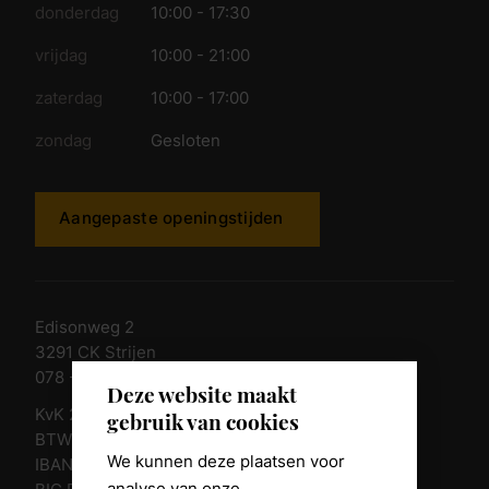
donderdag
10:00 - 17:30
vrijdag
10:00 - 21:00
zaterdag
10:00 - 17:00
zondag
Gesloten
Aangepaste openingstijden
Edisonweg 2
3291 CK Strijen
078 - 674 84 85
Deze website maakt
KvK 23011135
gebruik van cookies
BTW nr. NL 805098938.B.01
We kunnen deze plaatsen voor
IBAN NL10 RABO 0361 8039 58
analyse van onze