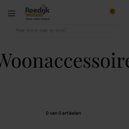
0
woonaccessoir
0
van
0
artikelen