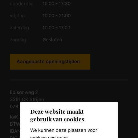
donderdag
10:00 - 17:30
vrijdag
10:00 - 21:00
zaterdag
10:00 - 17:00
zondag
Gesloten
Aangepaste openingstijden
Edisonweg 2
3291 CK Strijen
078 - 674 84 85
Deze website maakt
KvK 23011135
gebruik van cookies
BTW nr. NL 805098938.B.01
We kunnen deze plaatsen voor
IBAN NL10 RABO 0361 8039 58
analyse van onze