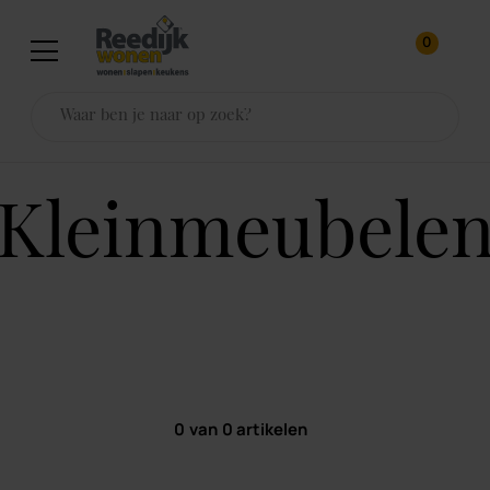
0
kleinmeubele
0
van
0
artikelen