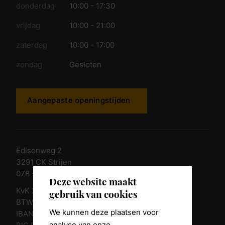
donderdag
10:00 - 17:30
vrijdag
10:00 - 21:00
zaterdag
10:00 - 17:00
zondag
Gesloten
Aangepaste openingstijden
Edisonweg 2
3291 CK Strijen
078 - 674 84 85
Deze website maakt
KvK 23011135
gebruik van cookies
BTW nr. NL 805098938.B.01
We kunnen deze plaatsen voor
IBAN NL10 RABO 0361 8039 58
analyse van onze