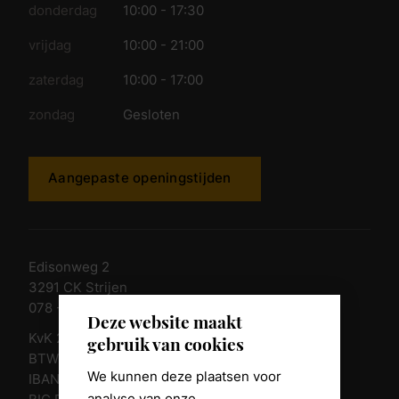
donderdag
10:00 - 17:30
vrijdag
10:00 - 21:00
zaterdag
10:00 - 17:00
zondag
Gesloten
Aangepaste openingstijden
Edisonweg 2
3291 CK Strijen
078 - 674 84 85
Deze website maakt
KvK 23011135
gebruik van cookies
BTW nr. NL 805098938.B.01
We kunnen deze plaatsen voor
IBAN NL10 RABO 0361 8039 58
analyse van onze