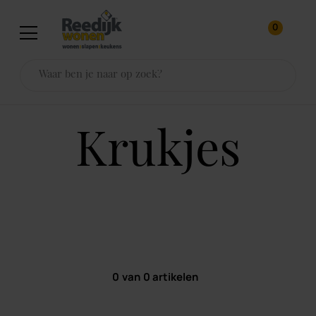
0
krukjes
0
van
0
artikelen