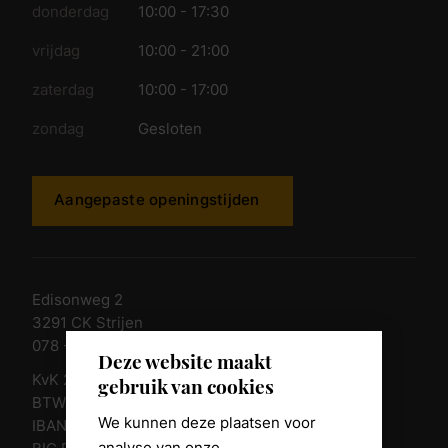
donderdag
10:00 - 17:30
vrijdag
10:00 - 21:00
zaterdag
10:00 - 17:00
zondag
Gesloten
Aangepaste openingstijden
Edisonweg 2
3291 CK Strijen
078 - 674 84 85
Deze website maakt
KvK 23011135
gebruik van cookies
BTW nr. NL 805098938.B.01
We kunnen deze plaatsen voor
IBAN NL10 RABO 0361 8039 58
analyse van onze