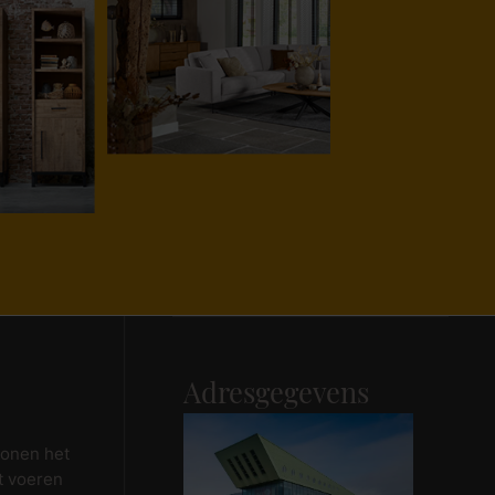
Maak afspraak
Adresgegevens
wonen het
t voeren