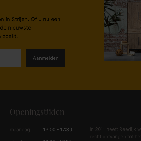
fspraak voor gratis interieuradvies.
 in Strijen. Of u nu een
, de nieuwste
 zoekt.
Aanmelden
Openingstijden
In 2011 heeft Reedijk 
maandag
13:00 - 17:30
recht ontvangen tot he