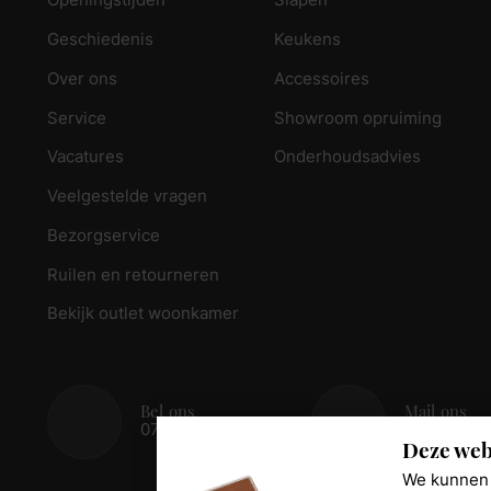
Openingstijden
Slapen
Geschiedenis
Keukens
Over ons
Accessoires
Service
Showroom opruiming
Vacatures
Onderhoudsadvies
Veelgestelde vragen
Bezorgservice
Ruilen en retourneren
Bekijk outlet woonkamer
Bel ons
Mail ons
078 - 674 84 85
info@reed
Deze web
We kunnen 