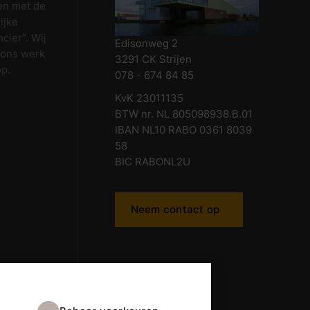
en met de
ijke
cier”. Wij
Edisonweg 2
 ons werk
3291 CK Strijen
op.
078 - 674 84 85
KvK 23011135
BTW nr. NL 805098938.B.01
IBAN NL10 RABO 0361 8039
58
BIC RABONL2U
Neem contact op