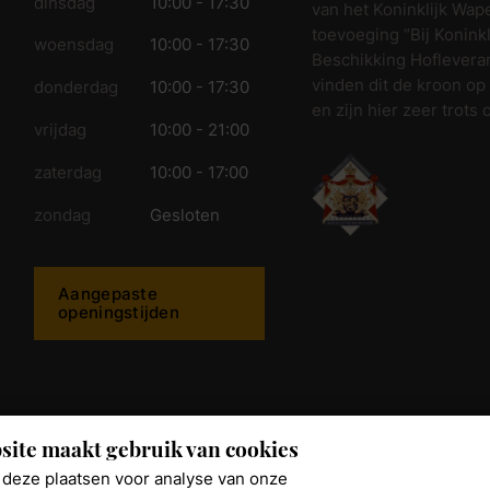
dinsdag
10:00 - 17:30
van het Koninklijk Wap
toevoeging “Bij Koninkl
woensdag
10:00 - 17:30
Beschikking Hofleveran
vinden dit de kroon op
donderdag
10:00 - 17:30
en zijn hier zeer trots 
vrijdag
10:00 - 21:00
zaterdag
10:00 - 17:00
zondag
Gesloten
Aangepaste
openingstijden
ijkwonen.nl
site maakt gebruik van cookies
deze plaatsen voor analyse van onze