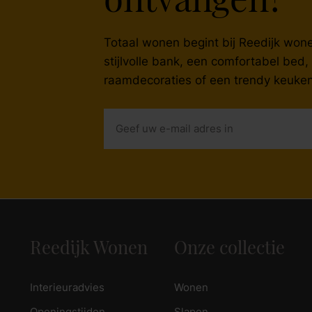
ontvangen?
zoek naar inspiratie voor uw woning? Maak direct een een a
Totaal wonen begint bij Reedijk wonen
stijlvolle bank, een comfortabel bed
raamdecoraties of een trendy keuken
Reedijk Wonen
Onze collectie
Interieuradvies
Wonen