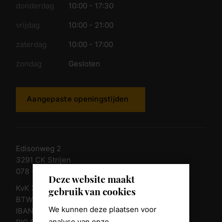
donderdag
10:00 - 17:30
vrijdag
10:00 - 21:00
zaterdag
10:00 - 17:00
zondag
Gesloten
Aangepaste openingstijden
Edisonweg 2
3291 CK Strijen
078 - 674 84 85
Deze website maakt
KvK 23011135
gebruik van cookies
BTW nr. NL 805098938.B.01
We kunnen deze plaatsen voor
IBAN NL10 RABO 0361 8039 58
analyse van onze