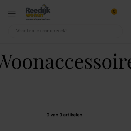
0
woonaccessoir
0
van
0
artikelen