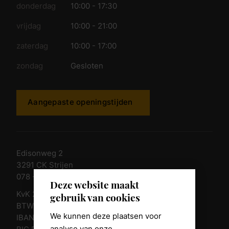
donderdag
10:00 - 17:30
vrijdag
10:00 - 21:00
zaterdag
10:00 - 17:00
zondag
Gesloten
Aangepaste openingstijden
Edisonweg 2
3291 CK Strijen
078 - 674 84 85
Deze website maakt
KvK 23011135
gebruik van cookies
BTW nr. NL 805098938.B.01
We kunnen deze plaatsen voor
IBAN NL10 RABO 0361 8039 58
analyse van onze