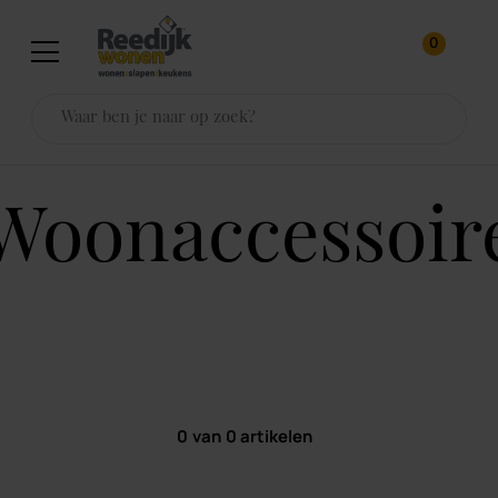
0
woonaccessoir
0
van
0
artikelen