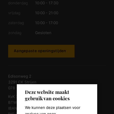
donderdag
10:00 - 17:30
vrijdag
10:00 - 21:00
zaterdag
10:00 - 17:00
zondag
Gesloten
Aangepaste openingstijden
Edisonweg 2
3291 CK Strijen
078 - 674 84 85
Deze website maakt
KvK 23011135
gebruik van cookies
BTW nr. NL 805098938.B.01
We kunnen deze plaatsen voor
IBAN NL10 RABO 0361 8039 58
analyse van onze