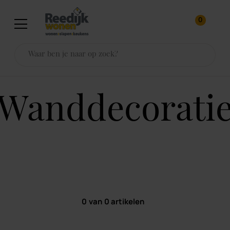
0
wanddecorati
0
van
0
artikelen