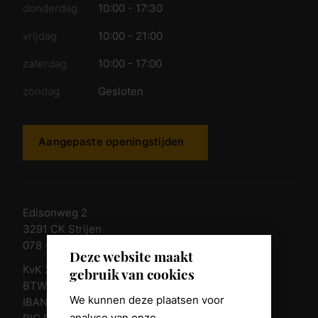
donderdag
10:00 - 17:30
vrijdag
10:00 - 21:00
zaterdag
10:00 - 17:00
zondag
Gesloten
Aangepaste openingstijden
Edisonweg 2
3291 CK Strijen
078 - 674 84 85
Deze website maakt
KvK 23011135
gebruik van cookies
BTW nr. NL 805098938.B.01
We kunnen deze plaatsen voor
IBAN NL10 RABO 0361 8039 58
analyse van onze