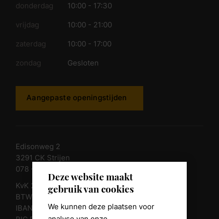
donderdag
10:00 - 17:30
vrijdag
10:00 - 21:00
zaterdag
10:00 - 17:00
zondag
Gesloten
Aangepaste openingstijden
Edisonweg 2
3291 CK Strijen
078 - 674 84 85
Deze website maakt
KvK 23011135
gebruik van cookies
BTW nr. NL 805098938.B.01
We kunnen deze plaatsen voor
IBAN NL10 RABO 0361 8039 58
analyse van onze