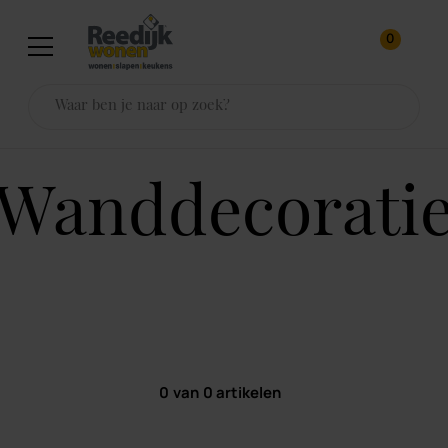
0
wanddecorati
0
van
0
artikelen