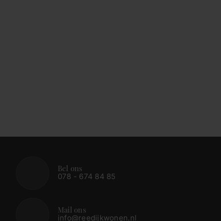
Bel ons
078 - 674 84 85
Mail ons
info@reedijkwonen.nl