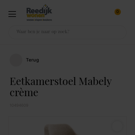
0
Terug
Eetkamerstoel Mabely
crème
10494609