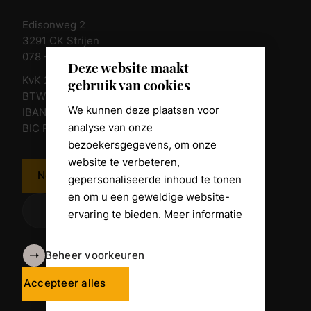
Edisonweg 2
3291 CK Strijen
078 - 674 84 85
Deze website maakt
KvK 23011135
gebruik van cookies
BTW nr. NL 805098938.B.01
We kunnen deze plaatsen voor
IBAN NL10 RABO 0361 8039 58
analyse van onze
BIC RABONL2U
bezoekersgegevens, om onze
website te verbeteren,
Neem contact op
gepersonaliseerde inhoud te tonen
en om u een geweldige website-
ervaring te bieden.
Meer informatie
Beheer voorkeuren
Algemene voorwaarden
Disclaimer
Accepteer alles
Privacy Policy