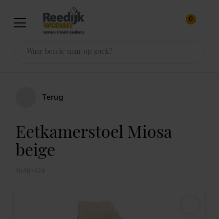
0
Terug
Eetkamerstoel Miosa
beige
10481424