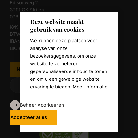
Edisonweg 2
3291 CK Strijen
078 - 674 84 85
Deze website maakt
KvK 23011135
gebruik van cookies
BTW nr. NL 805098938.B.01
We kunnen deze plaatsen voor
IBAN NL10 RABO 0361 8039 58
analyse van onze
BIC RABONL2U
bezoekersgegevens, om onze
website te verbeteren,
Neem contact op
gepersonaliseerde inhoud te tonen
en om u een geweldige website-
ervaring te bieden.
Meer informatie
Beheer voorkeuren
Algemene voorwaarden
Disclaimer
Accepteer alles
Privacy Policy