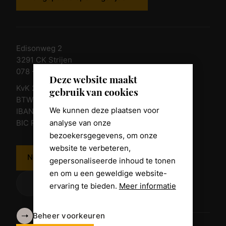
Edisonweg 2
3291 CK Strijen
078 - 674 84 85
Deze website maakt
KvK 23011135
gebruik van cookies
BTW nr. NL 805098938.B.01
We kunnen deze plaatsen voor
IBAN NL10 RABO 0361 8039 58
analyse van onze
BIC RABONL2U
bezoekersgegevens, om onze
website te verbeteren,
Neem contact op
gepersonaliseerde inhoud te tonen
en om u een geweldige website-
ervaring te bieden.
Meer informatie
Beheer voorkeuren