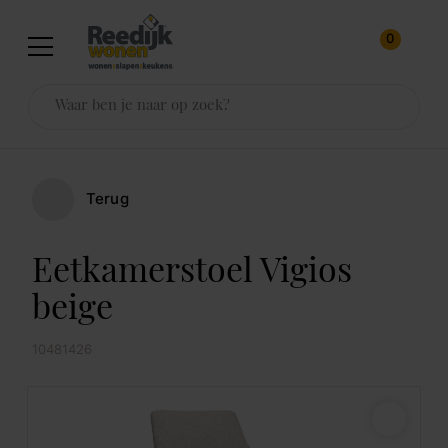
0
Terug
Eetkamerstoel Vigios
beige
10481426