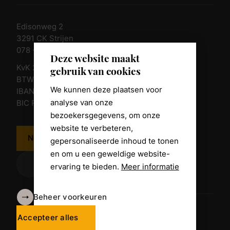
Edisonweg 2
3291 CK Strijen
078 - 674 84 85
Deze website maakt
KvK 23011135
gebruik van cookies
BTW nr. NL 805098938.B.01
We kunnen deze plaatsen voor
IBAN NL10 RABO 0361 8039 58
analyse van onze
BIC RABONL2U
bezoekersgegevens, om onze
website te verbeteren,
Neem contact op
gepersonaliseerde inhoud te tonen
en om u een geweldige website-
ervaring te bieden.
Meer informatie
Beheer voorkeuren
Algemene voorwaarden
Disclaimer
Accepteer alles
Privacy Policy