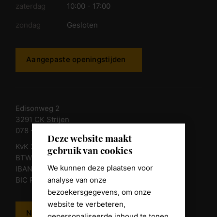
zaterdag
10:00 - 17:00
zondag
Gesloten
Aangepaste openingstijden
Edisonweg 2
3291 CK Strijen
078 - 674 84 85
Deze website maakt
KvK 23011135
gebruik van cookies
BTW nr. NL 805098938.B.01
We kunnen deze plaatsen voor
IBAN NL10 RABO 0361 8039 58
analyse van onze
BIC RABONL2U
bezoekersgegevens, om onze
website te verbeteren,
Neem contact op
gepersonaliseerde inhoud te tonen