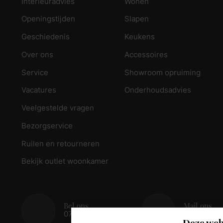
Interieuradvies
Wonen
Openingstijden
Slapen
Geschiedenis
Keukens
Over ons
Accessoires
Service
Showroom opruiming
Vacatures
Onderhoudsadvies
Veelgestelde vragen
Bezorgservice
Ruilen en retourneren
Bekijk outlet woonkamer
Bel ons
Mail ons
078 - 674 84 85
info@reed