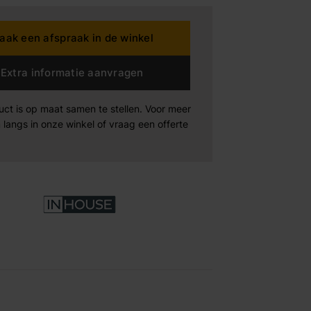
dding House
aak een afspraak in de winkel
Extra informatie aanvragen
rta
uct is op maat samen te stellen. Voor meer
n der Drift
 langs in onze winkel of vraag een offerte
Products
Maak afspraak
Maak afspraak
Maak afspraak
xeler
-boo