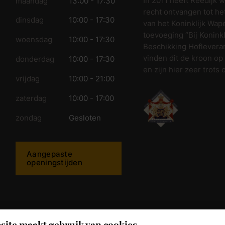
In 2011 heeft Reedijk 
maandag
13:00 - 17:30
recht ontvangen tot he
dinsdag
10:00 - 17:30
van het Koninklijk Wap
toevoeging “Bij Koninkl
woensdag
10:00 - 17:30
Beschikking Hofleveran
vinden dit de kroon op
donderdag
10:00 - 17:30
en zijn hier zeer trots 
vrijdag
10:00 - 21:00
zaterdag
10:00 - 17:00
zondag
Gesloten
Aangepaste
openingstijden
ijkwonen.nl