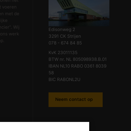
wonen het
t voeren
en met de
ijke
cier”. Wij
Edisonweg 2
 ons werk
3291 CK Strijen
op.
078 - 674 84 85
KvK 23011135
BTW nr. NL 805098938.B.01
IBAN NL10 RABO 0361 8039
58
BIC RABONL2U
Neem contact op