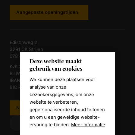
Aangepaste openingstijden
Edisonweg 2
3291 CK Strijen
078 - 674 84 85
Deze website maakt
KvK 23011135
gebruik van cookies
BTW nr. NL 805098938.B.01
We kunnen deze plaatsen voor
IBAN NL10 RABO 0361 8039 58
analyse van onze
BIC RABONL2U
bezoekersgegevens, om onze
website te verbeteren,
Neem contact op
gepersonaliseerde inhoud te tonen
en om u een geweldige website-
ervaring te bieden.
Meer informatie