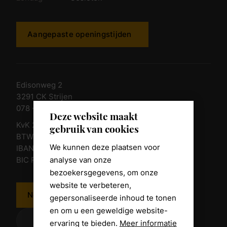
Aangepaste openingstijden
Edisonweg 2
3291 CK Strijen
078 - 674 84 85
Deze website maakt
KvK 23011135
gebruik van cookies
BTW nr. NL 805098938.B.01
We kunnen deze plaatsen voor
IBAN NL10 RABO 0361 8039 58
analyse van onze
BIC RABONL2U
bezoekersgegevens, om onze
website te verbeteren,
Neem contact op
gepersonaliseerde inhoud te tonen
en om u een geweldige website-
ervaring te bieden.
Meer informatie