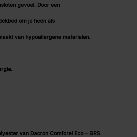
fspraak voor gratis interieuradvies.
msloten gevoel. Door een
t dekbed om je heen als
maakt van hypoallergene materialen.
rgie.
van Dacron Comforel Eco – GRS