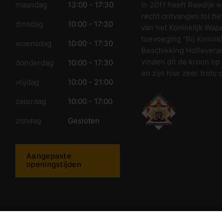
In 2011 heeft Reedijk 
maandag
13:00 - 17:30
recht ontvangen tot he
dinsdag
10:00 - 17:30
van het Koninklijk Wap
toevoeging “Bij Koninkl
woensdag
10:00 - 17:30
Beschikking Hofleveran
vinden dit de kroon op
donderdag
10:00 - 17:30
en zijn hier zeer trots 
vrijdag
10:00 - 21:00
zaterdag
10:00 - 17:00
zondag
Gesloten
Aangepaste
openingstijden
ijkwonen.nl