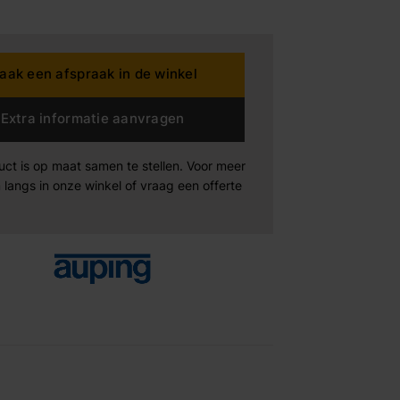
dding House
aak een afspraak in de winkel
rta
Extra informatie aanvragen
n der Drift
uct is op maat samen te stellen. Voor meer
 langs in onze winkel of vraag een offerte
Products
Maak afspraak
Maak afspraak
Maak afspraak
xeler
-boo