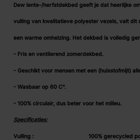
zoek naar inspiratie voor uw woning? Maak direct een een a
Dew lente-/herfstdekbed geeft je dat heerlijke o
vulling van kwalitatieve polyester vezels, valt di
een warme omhelzing. Het dekbed is volledig ge
- Fris en ventilerend zomerdekbed.
- Geschikt voor mensen met een (huisstofmijt) alle
- Wasbaar op 60 C°.
- 100% circulair, dus beter voor het milieu.
Specificaties:
Vulling : 100% gerecycled polyester 