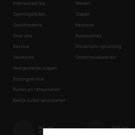
Interieuradvies
Wonen
Openingstijden
Slapen
Geschiedenis
Keukens
Over ons
Accessoires
Service
Showroom opruiming
Vacatures
Onderhoudsadvies
Veelgestelde vragen
Bezorgservice
Ruilen en retourneren
Bekijk outlet woonkamer
Bel ons
Mail ons
078 - 674 84 85
info@reed