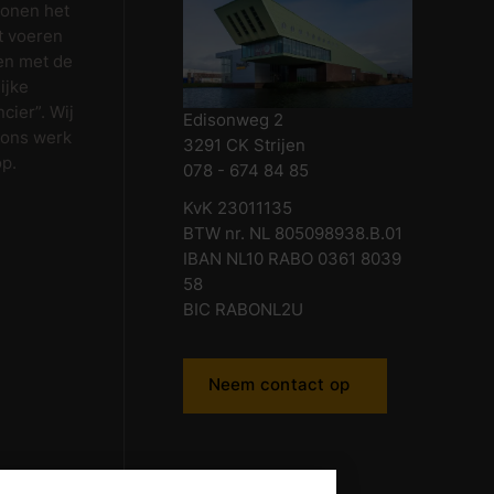
wonen het
t voeren
en met de
ijke
cier”. Wij
Edisonweg 2
 ons werk
3291 CK Strijen
op.
078 - 674 84 85
KvK 23011135
BTW nr. NL 805098938.B.01
IBAN NL10 RABO 0361 8039
58
BIC RABONL2U
Neem contact op