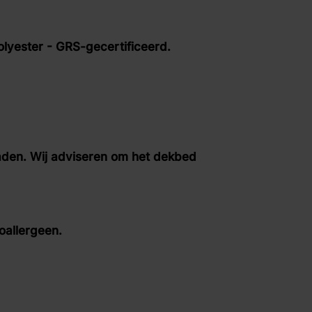
- GRS-gecertificeerd.
ij adviseren om het dekbed
l te laten
lergeen.