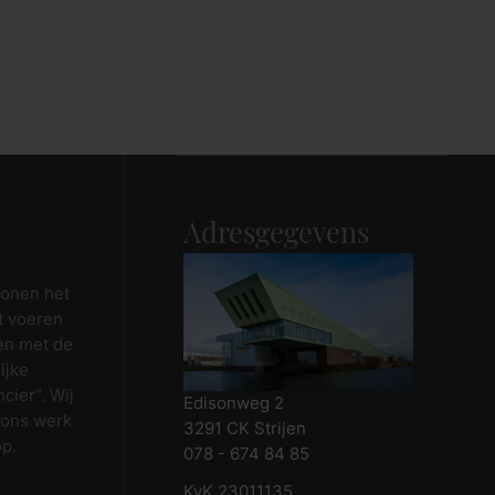
Adresgegevens
wonen het
t voeren
en met de
ijke
cier”. Wij
Edisonweg 2
 ons werk
3291 CK Strijen
op.
078 - 674 84 85
KvK 23011135