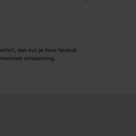
fspraak voor gratis interieuradvies.
omfort, dan kun je deze fauteuil
 maximale ontspanning.