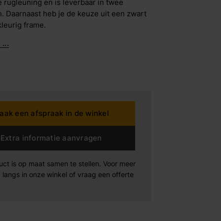
e rugleuning en is leverbaar in twee
n. Daarnaast heb je de keuze uit een zwart
leurig frame.
dding House
...
rta
n der Drift
aak een afspraak in de winkel
Products
Maak afspraak
Maak afspraak
Maak afspraak
Extra informatie aanvragen
xeler
uct is op maat samen te stellen. Voor meer
-boo
 langs in onze winkel of vraag een offerte