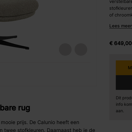
verstelbar
barkrukken
stofkleure
of chroomk
Karpi
Be
eetstoelen
Lees meer 
armstoelen
Norma
Se
€
649,
00
Sit Design
Va
M
Wiemann
AM
fspraak voor gratis interieuradvies.
fspraak voor gratis interieuradvies.
fspraak voor gratis interieuradvies.
Mahoton
Te
Dit prod
Eleonora
By
info kom
lbare rug
aan.
 mooie prijs. De Calunio heeft een
in twee stofkleuren. Daarnaast heb je de